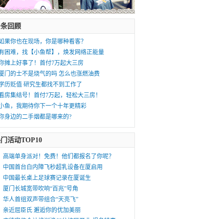
头条回顾
如果你也在现场，你是哪种看客？
有困难，找【小鱼帮】，焕发网络正能量
你摊上好事了！首付7万起大三房
厦门的士不是烧气的吗 怎么也涨燃油费
学历贬值 研究生都找不到工作了
看房集结号！首付7万起，轻松大三房！
小鱼，我期待你下一个十年更精彩
你身边的二手烟都是哪来的?
门活动TOP10
高端单身派对！免费！他们都报名了你呢？
中国首台白内障飞秒超乳设备在厦启用
中国最长桌上足球赛记录在厦诞生
厦门长城宽带吹响“百兆”号角
华人首组双声带组合“天亮飞”
亲近屈臣氏 邂逅你的优加美丽