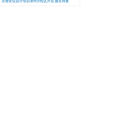
庆德安信会计培训漳州分校区开业,报名特惠