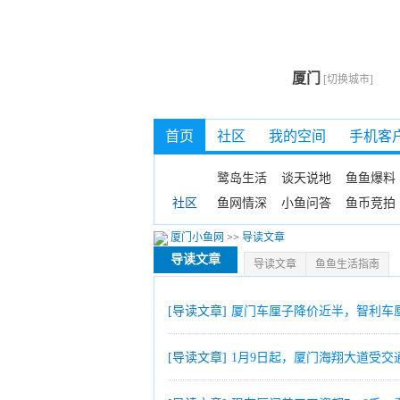
厦门
[切换城市]
首页
社区
我的空间
手机客
鹭岛生活
谈天说地
鱼鱼爆料
鱼网情深
小鱼问答
鱼币竞拍
社区
厦门小鱼网
>>
导读文章
导读文章
导读文章
鱼鱼生活指南
[导读文章]
厦门车厘子降价近半，智利车厘
[导读文章]
1月9日起，厦门海翔大道受交