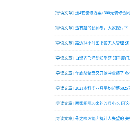
[导读文章]
送4套装修方案+300元装修合
[导读文章]
蛮有趣的长孙制，大家探讨下
[导读文章]
路边24小时图书馆无人管理 
[导读文章]
白鹭齐飞涌动知乎蓝 知乎厦门
[导读文章]
年底杀猪盘又开始冲业绩了 
[导读文章]
2021本科毕业月平均起薪582
[导读文章]
两家相隔30米的沙县小吃 因
[导读文章]
骨之味火锅店挺让人失望的 