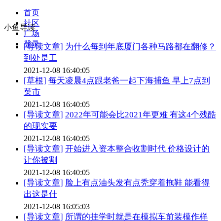
首页
社区
小鱼导读
广场
登录
[导读文章]
为什么每到年底厦门各种马路都在翻修？
到处是工
2021-12-08 16:40:05
[草根]
每天凌晨4点跟老爸一起下海捕鱼 早上7点到
菜市
2021-12-08 16:40:05
[导读文章]
2022年可能会比2021年更难 有这4个残酷
的现实要
2021-12-08 16:40:05
[导读文章]
开始进入资本整合收割时代 价格设计的
让你被割
2021-12-08 16:40:05
[导读文章]
脸上有点油头发有点秃穿着拖鞋 能看得
出这是什
2021-12-08 16:05:03
[导读文章]
所谓的挂学时就是在模拟车前装模作样