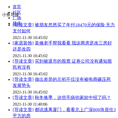
首页
社区
小鱼导读
广场
登录
[导读文章]
被朋友忽悠买了年付18470元的保险 无力
支付如何
2021-11-30 16:45:02
[家居装饰]
装修老手帮我看看 我这两房是改三房好
还是改四
2021-11-30 16:45:02
[导读文章]
买到被退市的股票 证券公司没有通知股
民有没有
2021-11-30 16:45:02
[导读文章]
做出差异的元初不仅没有被电商碾压死
发展势头
2021-11-30 16:45:02
[导读文章]
秋冬换季，这些毛病你家娃中招了吗？
2021-11-30 11:40:06
[导读文章]
都说逃离厦门，看看北上广深800块居住3
平方的房