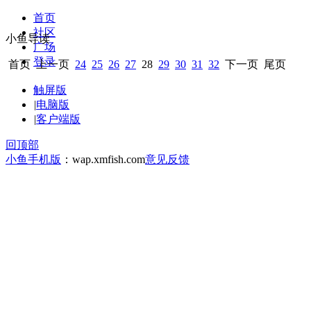
首页
社区
小鱼导读
广场
登录
首页
上一页
24
25
26
27
28
29
30
31
32
下一页
尾页
触屏版
|
电脑版
|
客户端版
回顶部
小鱼手机版
：wap.xmfish.com
意见反馈