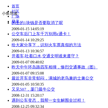
首页
社区
小鱼导读
广场
登录
的士的1块钱是否要取消了呢
2009-01-15 14:05:19
公交车后门上车千万别用e通卡！
2009-01-14 10:29:25
给大家分享下，识别火车票真假的方法
2009-01-13 10:36:57
开着车,吐着口水,交通文明谁来遵守？
2009-01-07 09:40:02
昨天中午环岛路四车相撞，惨烈交通事故（图）
2009-01-07 09:15:08
最近开车非常郁闷，满城的老鸟兼的士兼公交
2009-01-05 10:50:35
又见507，厦门最牛公交
2008-12-31 15:20:17
遇到公车变态，我帮一女生解围全过程！
2008-12-25 09:32:34