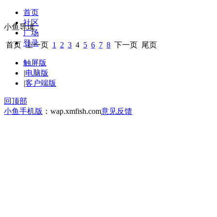
首页
社区
小鱼导读
广场
登录
首页
上一页
1
2
3
4
5
6
7
8
下一页
尾页
触屏版
|
电脑版
|
客户端版
回顶部
小鱼手机版
：wap.xmfish.com
意见反馈