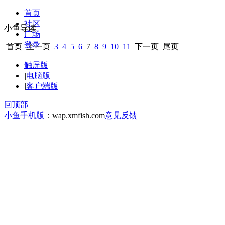
首页
社区
小鱼导读
广场
登录
首页
上一页
3
4
5
6
7
8
9
10
11
下一页
尾页
触屏版
|
电脑版
|
客户端版
回顶部
小鱼手机版
：wap.xmfish.com
意见反馈