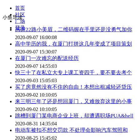
首页
社区
小鱼导读
广场
登录
感谢22路小美眉，二维码握在手里还是没勇气加你
2020-09-07 16:00:08
高中学历的我，在厦门打拼这几年变成了项目策划
2020-09-07 15:30:07
在厦门一次难忘的配送经历
2020-09-07 14:55:03
快三十了在私立大专上课工资四千，要不要去考个
2020-09-03 15:05:03
买了房竟然没有不住的自由！本想出租减轻还贷压
2020-09-02 10:10:05
来三明三年了还是想回厦门，又难放弃这里的小事
2020-09-02 10:10:05
跳槽到厦门某电商企业上班，却遭遇职场PUA&hell
2020-08-31 14:35:04
电动车被扣不想交罚款 不处理会影响汽车驾照和
2020-08-25 15:45:02