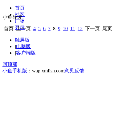
首页
社区
小鱼导读
广场
登录
首页
上一页
4
5
6
7
8
9
10
11
12
下一页
尾页
触屏版
|
电脑版
|
客户端版
回顶部
小鱼手机版
：wap.xmfish.com
意见反馈