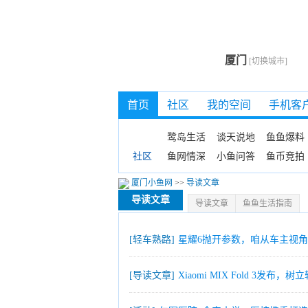
厦门
[切换城市]
首页
社区
我的空间
手机客
鹭岛生活
谈天说地
鱼鱼爆料
鱼网情深
小鱼问答
鱼币竞拍
社区
厦门小鱼网
>>
导读文章
导读文章
导读文章
鱼鱼生活指南
[轻车熟路]
星耀6抛开参数，咱从车主视
[导读文章]
Xiaomi MIX Fold 3发布