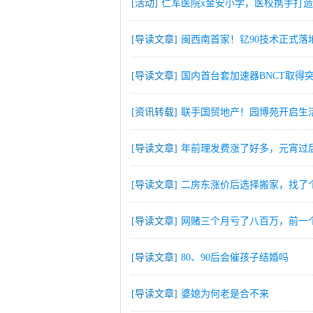
[活动]
仁军医院x金安小学，医校携手打
[导读文章]
闽西南首家！钇90技术正式落
[导读文章]
国内首台套加速器BNCT取得
[资讯转载]
联手国贸地产！园博苑开启生
[导读文章]
年前理发费涨了好多，元宵过
[导读文章]
二房东涨价后选择搬家，找了个
[导读文章]
网赌三个月亏了八百万，前一
[导读文章]
80、90后会催孩子结婚吗
[导读文章]
婆媳为何老是合不来