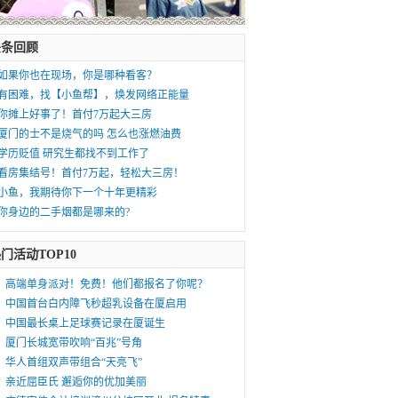
头条回顾
如果你也在现场，你是哪种看客？
有困难，找【小鱼帮】，焕发网络正能量
你摊上好事了！首付7万起大三房
厦门的士不是烧气的吗 怎么也涨燃油费
学历贬值 研究生都找不到工作了
看房集结号！首付7万起，轻松大三房！
小鱼，我期待你下一个十年更精彩
你身边的二手烟都是哪来的?
门活动TOP10
高端单身派对！免费！他们都报名了你呢？
中国首台白内障飞秒超乳设备在厦启用
中国最长桌上足球赛记录在厦诞生
厦门长城宽带吹响“百兆”号角
华人首组双声带组合“天亮飞”
亲近屈臣氏 邂逅你的优加美丽