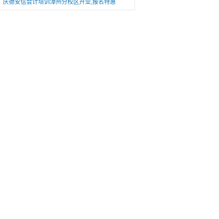
庆德安信会计培训漳州分校区开业,报名特惠