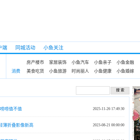
户端
同城活动
小鱼关注
房产楼市
家居装饰
小鱼汽车
小鱼亲子
小鱼金融
美食吃货
小鱼旅游
时尚丽人
小鱼健康
小鱼婚嫁
消费
角唠唠值不值
2025-11-26 17:49:30
，树立轻薄折叠影像新高
2023-08-21 00:00:00