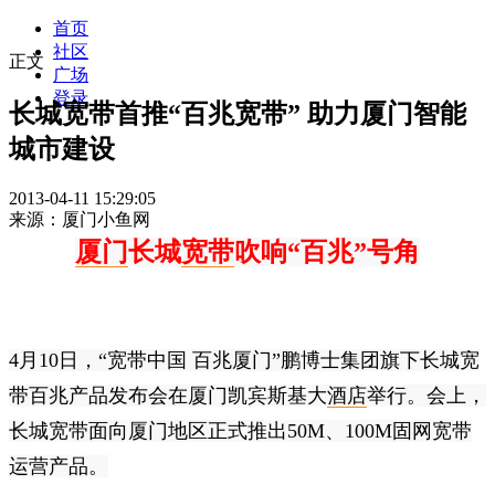
首页
社区
正文
广场
登录
长城宽带首推“百兆宽带” 助力厦门智能
城市建设
2013-04-11 15:29:05
来源：厦门小鱼网
厦门
长城
宽带
吹响“百兆”号角
4月10日，“宽带中国 百兆厦门”鹏博士集团旗下长城宽
带百兆产品发布会在厦门凯宾斯基大
酒店
举行。会上，
长城宽带面向厦门地区正式推出50M、100M固网宽带
运营产品。