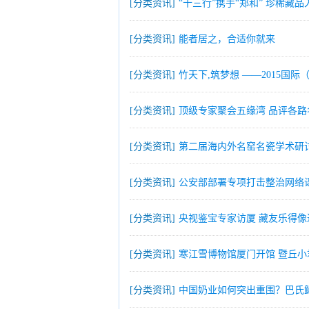
[分类资讯]
“十三行”携手“郑和” 珍稀藏品
[分类资讯]
能者居之，合适你就来
[分类资讯]
竹天下,筑梦想 ——2015国
[分类资讯]
顶级专家聚会五缘湾 品评各路
[分类资讯]
第二届海内外名窑名瓷学术研讨
[分类资讯]
公安部部署专项打击整治网络
[分类资讯]
央视鉴宝专家访厦 藏友乐得像
[分类资讯]
寒江雪博物馆厦门开馆 暨丘小
[分类资讯]
中国奶业如何突出重围？巴氏