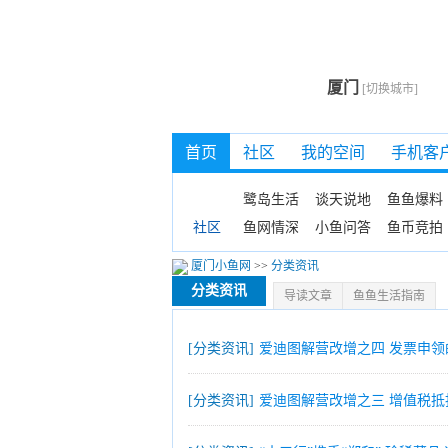
厦门
[切换城市]
首页
社区
我的空间
手机客
鹭岛生活
谈天说地
鱼鱼爆料
鱼网情深
小鱼问答
鱼币竞拍
社区
厦门小鱼网
>>
分类资讯
分类资讯
导读文章
鱼鱼生活指南
[分类资讯]
爱迪图解营改增之四 发票申领
[分类资讯]
爱迪图解营改增之三 增值税抵