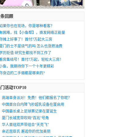
头条回顾
如果你也在现场，你是哪种看客？
有困难，找【小鱼帮】，焕发网络正能量
你摊上好事了！首付7万起大三房
厦门的士不是烧气的吗 怎么也涨燃油费
学历贬值 研究生都找不到工作了
看房集结号！首付7万起，轻松大三房！
小鱼，我期待你下一个十年更精彩
你身边的二手烟都是哪来的?
门活动TOP10
高端单身派对！免费！他们都报名了你呢？
中国首台白内障飞秒超乳设备在厦启用
中国最长桌上足球赛记录在厦诞生
厦门长城宽带吹响“百兆”号角
华人首组双声带组合“天亮飞”
亲近屈臣氏 邂逅你的优加美丽