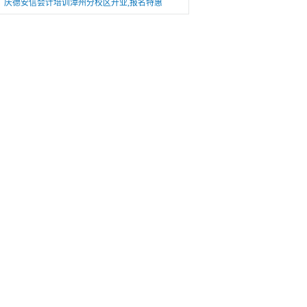
庆德安信会计培训漳州分校区开业,报名特惠