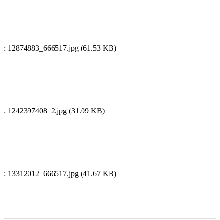
: 12874883_666517.jpg (61.53 KB)
: 1242397408_2.jpg (31.09 KB)
: 13312012_666517.jpg (41.67 KB)