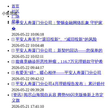
首页
社区
小鱼导读
广场
登录
[]
平安人寿厦门分公司：警惕金融网络乱象 守护家
�
2026-05-22 10:06:18
[]
平安人寿关于“退旧投新”、“减旧投新”的风险
2026-05-22 10:04:48
[]
平安人寿厦门分公司： 新契约回访——您保单的
2026-05-22 10:02:11
[]
腹痛竟确诊肝恶性肿瘤，116.7万元理赔款守护希
2026-05-22 09:44:17
[]
有爱无“碍”，暖心相伴——平安人寿厦门分公司
2026-05-22 09:42:12
[]
平安人寿厦门分公司4月理赔报告发布： 累计赔付
2026-05-22 09:39:28
[资讯]
阅尽山海我自从容 腾势N9闪充版焕新上市定
义旗
2026-05-21 17:41:10