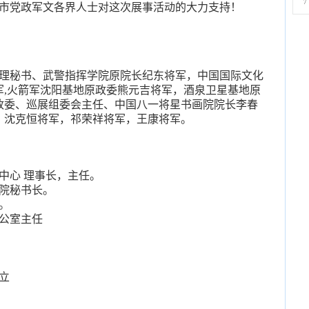
7
市党政军文各界人士对这次展事活动的大力支持！
理秘书、武警指挥学院原院长纪东将军，中国国际文化
军,火箭军沈阳基地原政委熊元吉将军，酒泉卫星基地原
政委、巡展组委会主任、中国八一将星书画院院长李春
，沈克恒将军，祁荣祥将军，王康将军。
中心 理事长，主任。
院秘书长。
。
公室主任
立