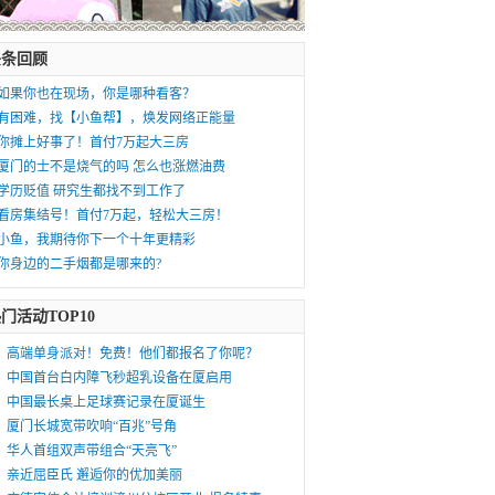
头条回顾
如果你也在现场，你是哪种看客？
有困难，找【小鱼帮】，焕发网络正能量
你摊上好事了！首付7万起大三房
厦门的士不是烧气的吗 怎么也涨燃油费
学历贬值 研究生都找不到工作了
看房集结号！首付7万起，轻松大三房！
小鱼，我期待你下一个十年更精彩
你身边的二手烟都是哪来的?
门活动TOP10
高端单身派对！免费！他们都报名了你呢？
中国首台白内障飞秒超乳设备在厦启用
中国最长桌上足球赛记录在厦诞生
厦门长城宽带吹响“百兆”号角
华人首组双声带组合“天亮飞”
亲近屈臣氏 邂逅你的优加美丽