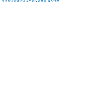
庆德安信会计培训漳州分校区开业,报名特惠