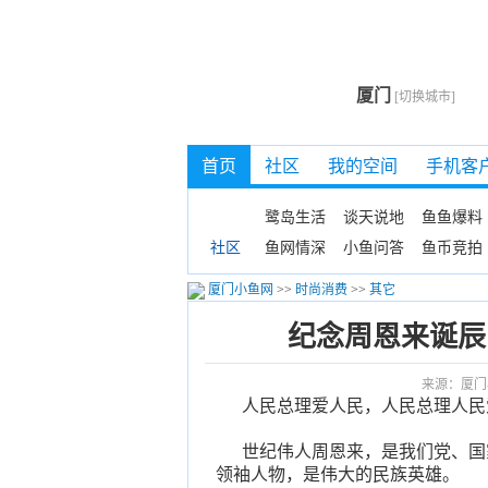
厦门
[切换城市]
首页
社区
我的空间
手机客
鹭岛生活
谈天说地
鱼鱼爆料
鱼网情深
小鱼问答
鱼币竞拍
社区
厦门小鱼网
>>
时尚消费
>>
其它
纪念周恩来诞辰
来源：厦门
人民总理爱人民，人民总理人民
世纪伟人周恩来，是我们党、国家
领袖人物，是伟大的民族英雄。