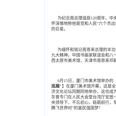
为
纪念周总理诞辰120周年，
怀深情地称他是党和人民“六个杰出
的巨星。
为缅怀和铭记周恩来总理的丰功
九大精神。中国书画家联谊会和八
西太原市美术馆，天津市周恩来邓
6月15日，厦门市美术馆举办的
巡展’
】在厦门美术馆开幕，这是全
济文化论坛同期同地举办，这也成
灰曾专门在人民大会堂台湾厅安放
央领导下，不忘初心，砥砺前行，早
腾飞世界时”的富民强国梦！