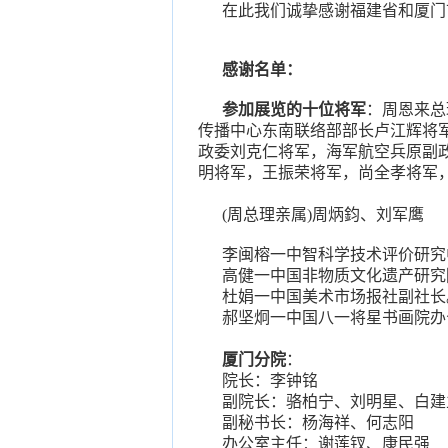
在此我们诚挚感谢福建省和厦门
感谢名单：
参加展览的十位将军
：周恩来总
传播中心东南联络部部长卢江辉将
政委刘克仁将军，海军航空兵原副
明将军，王振荣将军，尚全孝将军
(周总理亲属)周炳鈞、刘军鹰
李闽榕一中智科学技术评价研究
高健一中国非物质文化遗产研究
杜娟一中国美术市场报社副社长
郝坚炯一中国八一将星书画院办
厦门分院
：
院长：李钟铭
副院长：骆柏宁、刘明星、白建
副秘书长：杨海祥、何志阳
办公室主任：谢莲钗、康民强