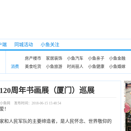
户端
同城活动
小鱼关注
房产楼市
家居装饰
小鱼汽车
小鱼亲子
小鱼金融
美食吃货
小鱼旅游
时尚丽人
小鱼健康
小鱼婚嫁
消费
120周年书画展（厦门）巡展
小鱼网
发布时间：2018-06-15 15:48:54
爱！
和人民军队的主要缔造者，是人民怀念、世界敬仰的