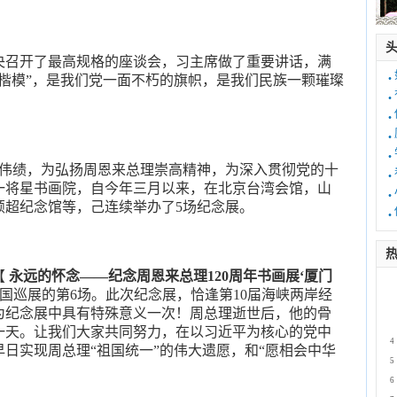
中央召开了最高规格的座谈会，习主席做了重要讲话，满
·
楷模”，是我们党一面不朽的旗帜，是我们民族一颗璀璨
·
·
·
·
伟绩，为弘扬周恩来总理崇高精神，为深入贯彻党的十
·
一将星书画院，自今年三月以来，在北京台湾会馆，山
·
颖超纪念馆等，己连续举办了5场纪念展。
·
热
【
永远的怀念——纪念周恩来总理120周年书画展‘厦门
1
国巡展的第6场。此次纪念展，恰逢第10届海峡两岸经
2
为纪念展中具有特殊意义一次！周总理逝世后，他的骨
3
一天。让我们大家共同努力，在以习近平为核心的党中
4
日实现周总理“祖国统一”的伟大遗愿，和“愿相会中华
5
6