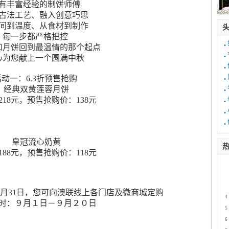
有丰富经验的制饼师傅
古法工艺、融入创意巧思
间到温度、从食材到制作
每一步都严格把控
·
和月饼回到最温情的那个起点
·
心为您献上一个圆满中秋
·
·
活动一：6.3折预售抢购
·
经典双黄莲蓉月饼
·
218元，预售抢购价：138元
·
·
皇冠流心奶黄
热
188元，预售抢购价：118元
1
2
3
-8月31日，您可向澳联线上各门店及微商城定购
4
时：９月１日－９月２０日
5
6