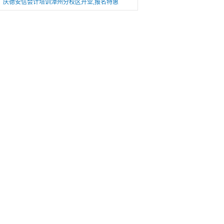
庆德安信会计培训漳州分校区开业,报名特惠