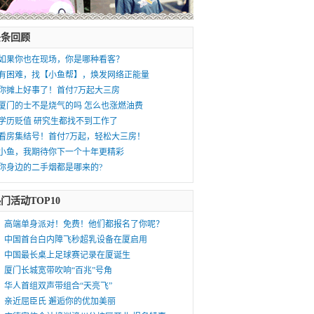
头条回顾
如果你也在现场，你是哪种看客？
有困难，找【小鱼帮】，焕发网络正能量
你摊上好事了！首付7万起大三房
厦门的士不是烧气的吗 怎么也涨燃油费
学历贬值 研究生都找不到工作了
看房集结号！首付7万起，轻松大三房！
小鱼，我期待你下一个十年更精彩
你身边的二手烟都是哪来的?
门活动TOP10
高端单身派对！免费！他们都报名了你呢？
中国首台白内障飞秒超乳设备在厦启用
中国最长桌上足球赛记录在厦诞生
厦门长城宽带吹响“百兆”号角
华人首组双声带组合“天亮飞”
亲近屈臣氏 邂逅你的优加美丽