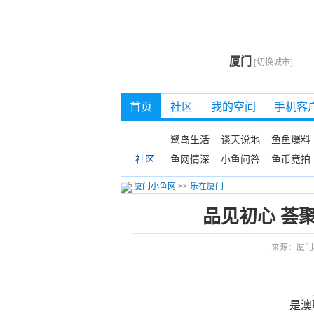
厦门
[切换城市]
首页
社区
我的空间
手机客
鹭岛生活
谈天说地
鱼鱼爆料
鱼网情深
小鱼问答
鱼币竞拍
社区
厦门小鱼网
>>
乐在厦门
品见初心 荟
来源：厦门
是澳