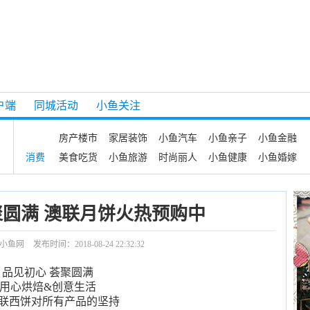
户端
同城活动
小鱼关注
房产楼市
家居装饰
小鱼汽车
小鱼亲子
小鱼金融
美食吃货
小鱼旅游
时尚丽人
小鱼健康
小鱼婚嫁
消费
聚圆满 澳联月饼火热预购中
小鱼网
发布时间：2018-08-24 22:32:32
品见初心 荟聚圆满
用心烘焙&创意生活
联西饼对所有产品的坚持