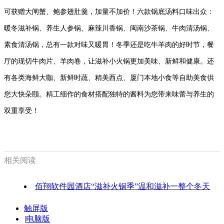
可获赠大闸蟹、鲍参翅肚羹，加量不加价！六款锅底汤料口味出众：
暖冬滋补锅、养生人参锅、麻辣川香锅、闽南沙茶锅、牛肉清汤锅、
素食清汤锅，总有一款对味又暖胃！冬季还是吃牛羊肉的好时节，餐
厅的现切牛肉片、羊肉卷，让滋补小火锅更加美味、新鲜和健康。还
有各类海鲜大咖、新鲜时蔬、精美西点、厦门本地小食等自助美食供
您大快朵颐。精工细作的食材搭配独特的酱料为您带来味蕾与养生的
双重享受！
相关阅读
佰翔软件园酒店“滋补火锅季”温和滋补一整个冬天
触屏版
|
电脑版