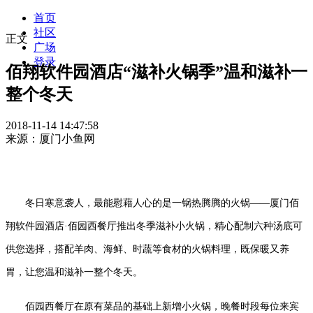
首页
社区
正文
广场
登录
佰翔软件园酒店“滋补火锅季”温和滋补一
整个冬天
2018-11-14 14:47:58
来源：厦门小鱼网
冬日寒意袭人，最能慰藉人心的是一锅热腾腾的火锅——厦门佰
翔软件园酒店·佰园西餐厅推出冬季滋补小火锅，精心配制六种汤底可
供您选择，搭配羊肉、海鲜、时蔬等食材的火锅料理，既保暖又养
胃，让您温和滋补一整个冬天。
佰园西餐厅在原有菜品的基础上新增小火锅，晚餐时段每位来宾