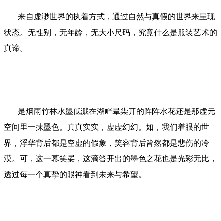
来自虚渺世界的执着方式，通过自然与真假的世界来呈现
状态。无性别，无年龄，无大小尺码，究竟什么是服装艺术的
真谛。
是烟雨竹林水墨低溅在湖畔晕染开的阵阵水花还是那虚元
空间里一抹墨色。
真真实实，虚虚幻幻。
如，我们着眼的世
界，
浮华背后都是空虚的假象，
笑容背后皆然都是悲伤的冷
漠。
可，这一幕笑晏，
这滴答开出的墨色之花也是光彩无比，
透过每一个真挚的眼神看到未来与希望。