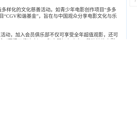
7
多样化的文化慈善活动。如青少年电影创作项目“多多
目“CGV和谐基金”，旨在与中国观众分享电影文化与乐
活动，加入会员俱乐部不仅可享受全年超值观影，还可
影城（厦门五缘湾店），和亲朋好友欢享一段独特的电影
美式复古风格的大堂