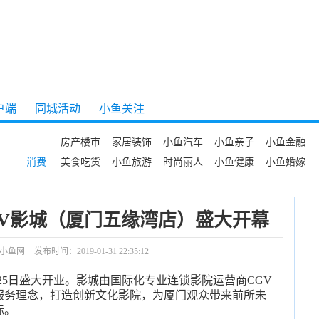
户端
同城活动
小鱼关注
房产楼市
家居装饰
小鱼汽车
小鱼亲子
小鱼金融
美食吃货
小鱼旅游
时尚丽人
小鱼健康
小鱼婚嫁
消费
GV影城（厦门五缘湾店）盛大开幕
小鱼网
发布时间：2019-01-31 22:35:12
月25日盛大开业。影城由国际化专业连锁影院运营商CGV
服务理念，打造创新文化影院，为厦门观众带来前所未
标。