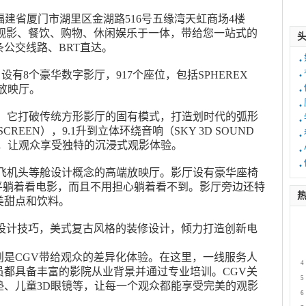
福建省厦门市湖里区金湖路516号五缘湾天虹商场4楼
集观影、餐饮、购物、休闲娱乐于一体，带给您一站式的
公交线路、BRT直达。
·
·
有8个豪华数字影厅，917个座位，包括SPHEREX
·
光放映厅。
·
命。它打破传统方形影厅的固有模式，打造划时代的弧形
·
REEN），9.1升到立体环绕音响（SKY 3D SOUND
·
计，让观众享受独特的沉浸式观影体验。
·
·
引入飞机头等舱设计概念的高端放映厅。影厅设有豪华座椅
°平躺着看电影，而且不用担心躺着看不到。影厅旁边还特
热
美甜点和饮料。
1
设计技巧，美式复古风格的装修设计，倾力打造创新电
2
3
则是CGV带给观众的差异化体验。在这里，一线服务人
4
员都具备丰富的影院从业背景并通过专业培训。CGV关
5
垫、儿童3D眼镜等，让每一个观众都能享受完美的观影
6