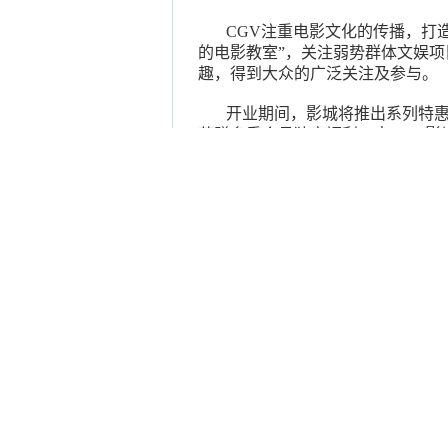
CGV注重电影文化的传播，打造
的电影教室”，关注弱势群体文娱项
趣，得到大众的广泛关注及参与。
开业期间，影城将推出系列特惠
获赠多重会员独享福利。来CGV
文化之旅，体验超越电影的感动。