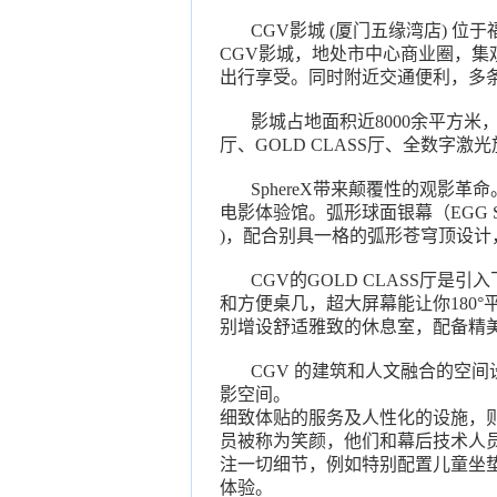
CGV影城 (厦门五缘湾店) 位于
CGV影城，地处市中心商业圈，
出行享受。同时附近交通便利，多条
影城占地面积近8000余平方米，设
厅、GOLD CLASS厅、全数字激
SphereX带来颠覆性的观影革
电影体验馆。弧形球面银幕（EGG SC
)，配合别具一格的弧形苍穹顶设
CGV的GOLD CLASS厅是
和方便桌几，超大屏幕能让你180
别增设舒适雅致的休息室，配备精
CGV 的建筑和人文融合的空间
影空间。
细致体贴的服务及人性化的设施，
员被称为笑颜，他们和幕后技术人
注一切细节，例如特别配置儿童坐
体验。