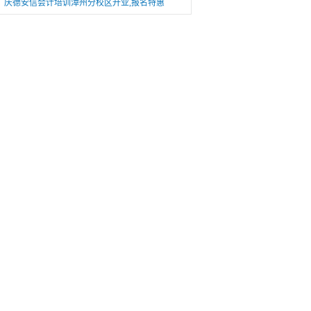
庆德安信会计培训漳州分校区开业,报名特惠