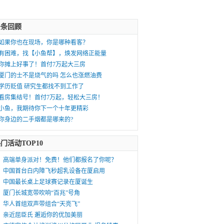
头条回顾
如果你也在现场，你是哪种看客？
有困难，找【小鱼帮】，焕发网络正能量
你摊上好事了！首付7万起大三房
厦门的士不是烧气的吗 怎么也涨燃油费
学历贬值 研究生都找不到工作了
看房集结号！首付7万起，轻松大三房！
小鱼，我期待你下一个十年更精彩
你身边的二手烟都是哪来的?
门活动TOP10
高端单身派对！免费！他们都报名了你呢？
中国首台白内障飞秒超乳设备在厦启用
中国最长桌上足球赛记录在厦诞生
厦门长城宽带吹响“百兆”号角
华人首组双声带组合“天亮飞”
亲近屈臣氏 邂逅你的优加美丽