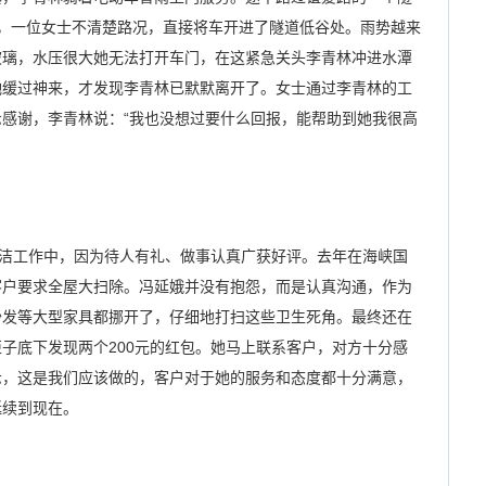
，一位女士不清楚路况，直接将车开进了隧道低谷处。雨势越来
玻璃，水压很大她无法打开车门，在这紧急关头李青林冲进水潭
她缓过神来，才发现李青林已默默离开了。女士通过李青林的工
感谢，李青林说：“我也没想过要什么回报，能帮助到她我很高
工作中，因为待人有礼、做事认真广获好评。去年在海峡国
客户要求全屋大扫除。冯延娥并没有抱怨，而是认真沟通，作为
沙发等大型家具都挪开了，仔细地打扫这些卫生死角。最终还在
子底下发现两个200元的红包。她马上联系客户，对方十分感
示，这是我们应该做的，客户对于她的服务和态度都十分满意，
延续到现在。