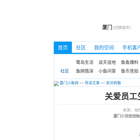
厦门
[切换城市]
首页
社区
我的空间
手机客
鹭岛生活
谈天说地
鱼鱼爆料
鱼网情深
小鱼问答
鱼币竞拍
社区
厦门小鱼网
>>
导读文章
>>
资讯转载
关爱员工
来源：海
厦门小羽佳创始
厦