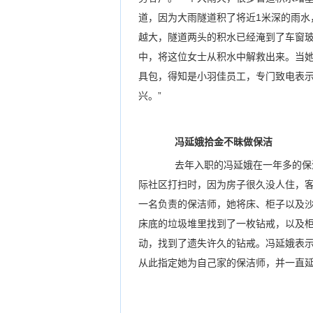
道，因为大雨隧道积了将近1米深的雨水
越大，隧道两头的积水已经淹到了车窗
中，将这位女士从积水中解救出来。当
具包，得知是小羽佳员工，专门致电表示
兴。”
冯延娥拾金不昧做保洁
去年入职的冯延娥在一年多的保洁
际社区打扫时，因为房子很久没人住，
一名负责的保洁师，她将床、柜子以及
床底的垃圾堆里找到了一枚钻戒，以及柜
动，找到了遗失许久的钻戒。冯延娥表
从此指定她为自己家的保洁师，并一直