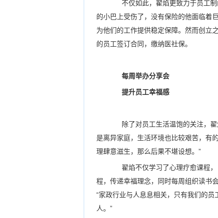
不仅如此，翟焰更致力于员工制的
的小巴上受伤了，没有保险的他面临着巨
为他们的工作提供稳定保障。然而创立
的员工签订合同，缴纳医社保。
每周举办分享会
提升员工幸福感
除了对员工生活温饱的关注，翟焰
是离异家庭，生活环境也比较艰苦，有
理肆意滋生，那么后果不堪设想。”
翟焰不仅学习了心理疗愈课程，自
程，传递幸福理念，同时每周组织读书
“家政行业与人息息相关，只有我们的员
人。”