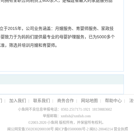
司拥有全职合同制员工600余人，是福建省最大的家庭服务品
。
2015年，公司业务涵盖：月嫂服务、育婴师服务、家政技
婴致力于为妈妈们提供最专业的母婴护理服务，已为5000多个
标准，筛选并培训月嫂和育婴师。
们
加入我们
联系我们
商务合作
网站地图
帮助中心
法
|
|
|
|
|
|
小鱼网不良信息举报电话：0592-2517171-1921 18159883602
举报邮箱：xmfish@xmfish.com
©2003-2020
小鱼网
版权所有，并保留所有权利。
闽公网安备35020302000108号
闽ICP备05000086号-2
闽B2-20040214
营业执照