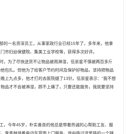
的一名资深员工，从事家政行业已经15年了，多年来，他拿
厦门市妇幼保健院、集美工业学校等，获得多次好评。
，为了尽快送货不让物品被雨淋湿，伍崇星不慎被两百多斤
劝他包扎。但他为了给客户节约时间及保护好物品，坚持把物品
晚上九点多，他才打的去医院缝了13针。伍崇星表示：“我不想
，物品才不会被淋湿，顾不上痛了，只要还能服务，我就要坚持
，今年45岁，朴实善良的他总是带着热诚的心帮助工友、服
塞，李青林骑着电动车冒雨上门服务。途中路过谊爱路的一个隧