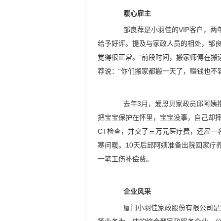
暖心雇主
邹良荐是小羽佳的VIP客户，两
给予好评。提及与家政人员的相处，邹良
觉得很正常。”前段时间，搬家师傅在搬
荐说：“你们搬家都搬一天了，赚钱也不
去年3月，爱恩贝家政员邱阿姨抱
把宝宝保护在怀里，宝宝没事，自己却
CT检查，并交了三万元医疗费，还雇一
寒问暖。10天后邱阿姨准备出院回家疗
一笔工伤补偿费。
企业风采
厦门小羽佳家政股份有限公司是集