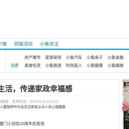
户端
同城活动
小鱼关注
房产楼市
家居装饰
小鱼汽车
小鱼亲子
小鱼金融
美食吃货
小鱼旅游
时尚丽人
小鱼健康
小鱼婚嫁
消费
生活，传递家政幸福感
西晨报
发布时间：2019-09-29 16:22:42
人翟焰呼吁社会关注家政从业人员心理健康
门小羽佳20周年庆现场