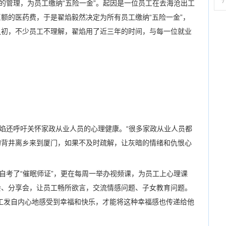
管理，为员工缴纳“五险一金”。起因是一位员工在去海沧出工
7
额的医药费，于是翟焰毅然决定为所有员工缴纳“五险一金”，
之初，不少员工不理解，翟焰用了近三年的时间，与每一位就业
还呼吁关怀家政从业人员的心理健康。“很多家政从业人员都
的背井离乡来到厦门，如果不及时疏解，让灰暗的情绪和仇恨心
考了“催眠师证”，更在每周一举办视频课，为员工上心理课
会、分享会，让员工畅所欲言，交流情感问题、子女教育问题。
工发自内心地感受到幸福和快乐，才能将这种幸福感也传递给他