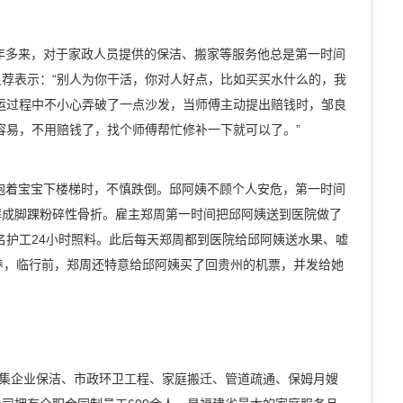
年多来，对于家政人员提供的保洁、搬家等服务他总是第一时间
荐表示：“别人为你干活，你对人好点，比如买买水什么的，我
运过程中不小心弄破了一点沙发，当师傅主动提出赔钱时，邹良
容易，不用赔钱了，找个师傅帮忙修补一下就可以了。”
着宝宝下楼梯时，不慎跌倒。邱阿姨不顾个人安危，第一时间
摔成脚踝粉碎性骨折。雇主郑周第一时间把邱阿姨送到医院做了
名护工24小时照料。此后每天郑周都到医院给邱阿姨送水果、嘘
养，临行前，郑周还特意给邱阿姨买了回贵州的机票，并发给她
企业保洁、市政环卫工程、家庭搬迁、管道疏通、保姆月嫂