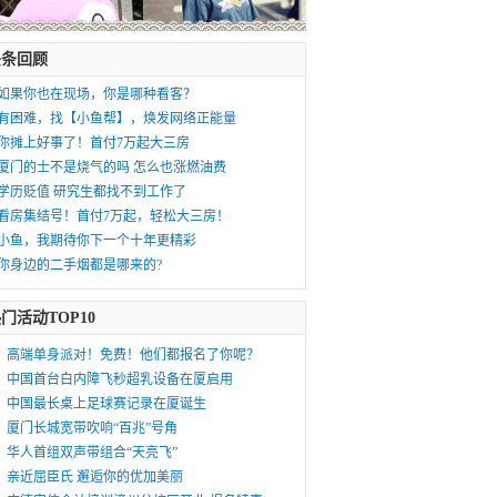
头条回顾
如果你也在现场，你是哪种看客？
有困难，找【小鱼帮】，焕发网络正能量
你摊上好事了！首付7万起大三房
厦门的士不是烧气的吗 怎么也涨燃油费
学历贬值 研究生都找不到工作了
看房集结号！首付7万起，轻松大三房！
小鱼，我期待你下一个十年更精彩
你身边的二手烟都是哪来的?
门活动TOP10
高端单身派对！免费！他们都报名了你呢？
中国首台白内障飞秒超乳设备在厦启用
中国最长桌上足球赛记录在厦诞生
厦门长城宽带吹响“百兆”号角
华人首组双声带组合“天亮飞”
亲近屈臣氏 邂逅你的优加美丽