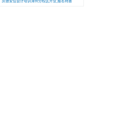
庆德安信会计培训漳州分校区开业,报名特惠