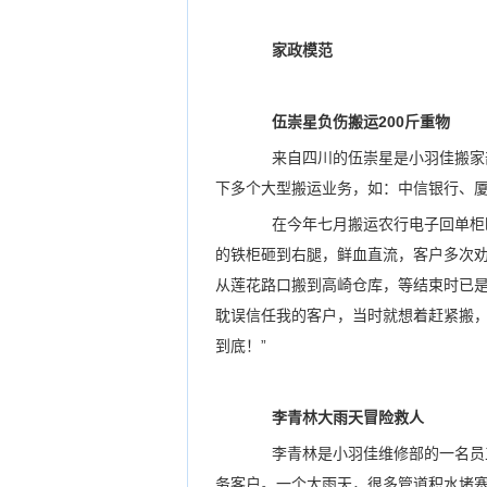
家政模范
伍崇星负伤搬运200斤重物
来自四川的伍崇星是小羽佳搬家部
下多个大型搬运业务，如：中信银行、
在今年七月搬运农行电子回单柜时
的铁柜砸到右腿，鲜血直流，客户多次
从莲花路口搬到高崎仓库，等结束时已是
耽误信任我的客户，当时就想着赶紧搬
到底！”
李青林大雨天冒险救人
李青林是小羽佳维修部的一名员工
务客户。一个大雨天，很多管道积水堵