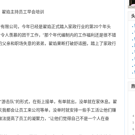
翟焰主持员工早会培训
·
份有限公司，今年已经是翟焰正式踏入家政行业的第20个年头
·
令人羡慕的团干工作，“那个年代编制内的工作福利还是很不错
·
的父亲和职场失意的弟弟，翟焰果断打破舒适圈，踏上了家政行
·
·
·
·
·
热
1
游击队”的形式，在街上接单，有单就出，没单就在家休息。翟
2
天我都会让员工来公司等单，没单时就安排一些手工活让他们赚
3
4
做法提高了员工的凝聚力，“让他们觉得自己不是一个人在奋
5
6