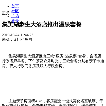
首页
社区
正文
广场
登录
集美湖豪生大酒店推出温泉套餐
2019-10-24 11:44:25
来源：厦门小鱼网
集美湖豪生大酒店推出三款“客房
+
温泉票”套餐，含酒店
行政酒廊早餐、下午茶及欢乐时光，三款套餐分别有亲子卡通
房、双人行政商务房及双人行政套房。
主题亲子房面积
41
㎡，客房配套一键式雾化浴室玻璃、干
湿分离洗浴设施、免费无线宽带、电子保险箱、迷你酒吧、多