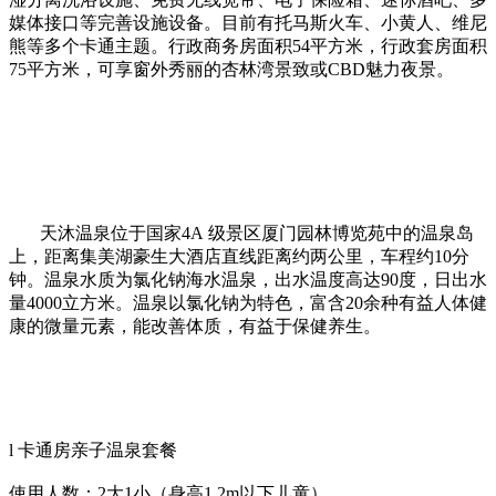
媒体接口等完善设施设备。目前有托马斯火车、小黄人、维尼
熊等多个卡通主题。行政商务房面积
54
平方米，行政套房面积
75
平方米，可享窗外秀丽的杏林湾景致或
CBD
魅力夜景。
天沐温泉位于国家
4A
级景区厦门园林博览苑中的温泉岛
上，距离集美湖豪生大酒店直线距离约两公里，车程约
10
分
钟。温泉水质为氯化钠海水温泉，出水温度高达
90
度，日出水
量
4000
立方米。温泉以氯化钠为特色，富含
20
余种有益人体健
康的微量元素，能改善体质，有益于保健养生。
l
卡通房亲子温泉套餐
使用人数：
2
大
1
小（身高
1.2m
以下儿童）