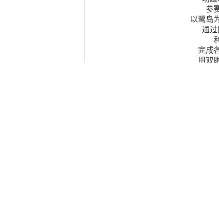
参
以鹭岛
通过
完成
用双
老厦门的