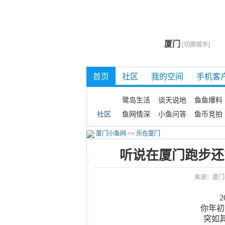
厦门
[切换城市]
首页
社区
我的空间
手机客
鹭岛生活
谈天说地
鱼鱼爆料
鱼网情深
小鱼问答
鱼币竞拍
社区
厦门小鱼网
>>
乐在厦门
听说在厦门跑步还
来源：厦门
你年初
突如