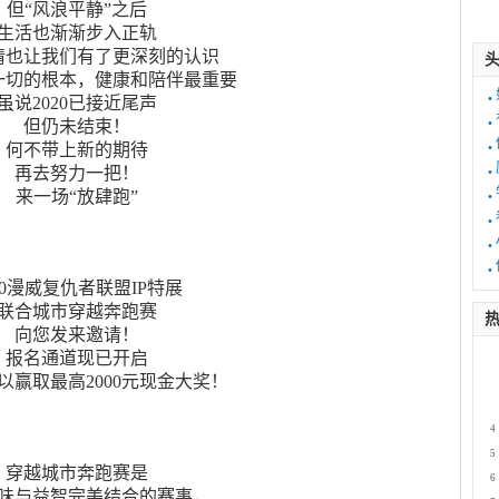
但“风浪平静”之后
生活也渐渐步入正轨
情也让我们有了更深刻的认识
一切的根本，健康和陪伴最重要
·
虽说2020已接近尾声
·
但仍未结束！
·
何不带上新的期待
·
再去努力一把！
·
来一场“放肆跑”
·
·
·
20漫威复仇者联盟IP特展
联合城市穿越奔跑赛
热
向您发来邀请！
报名通道现已开启
1
以赢取最高2000元现金大奖！
2
3
4
5
穿越城市奔跑赛是
6
味与益智完美结合的赛事，