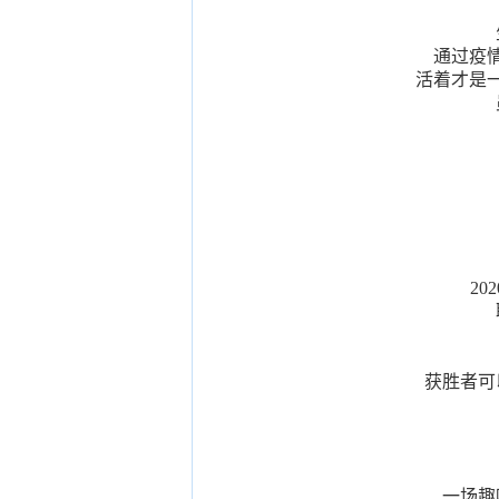
通过疫
活着才是
20
获胜者可
一场趣