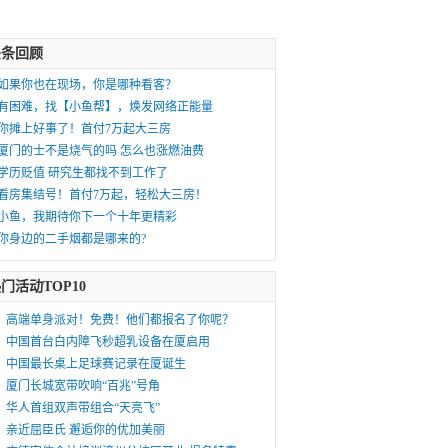
头条回顾
如果你也在现场，你是哪种看客？
有困难，找【小鱼帮】，焕发网络正能量
你摊上好事了！首付7万起大三房
厦门的士不是烧气的吗 怎么也涨燃油费
学历贬值 研究生都找不到工作了
看房集结号！首付7万起，轻松大三房！
小鱼，我期待你下一个十年更精彩
你身边的二手烟都是哪来的?
门活动TOP10
高端单身派对！免费！他们都报名了你呢？
中国首台白内障飞秒超乳设备在厦启用
中国最长桌上足球赛记录在厦诞生
厦门长城宽带吹响“百兆”号角
华人首组双声带组合“天亮飞”
亲近屈臣氏 邂逅你的优加美丽