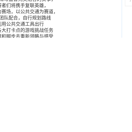
7
赛者们将携手复联英雄，
为赛场，以公共交通为赛道，
团队配合，自行规划路线
利用公共交通工具出行
各大打卡点的游戏挑战任务
眼和脚步去重新领略与感受
人文气息和新厦门的时尚风潮。