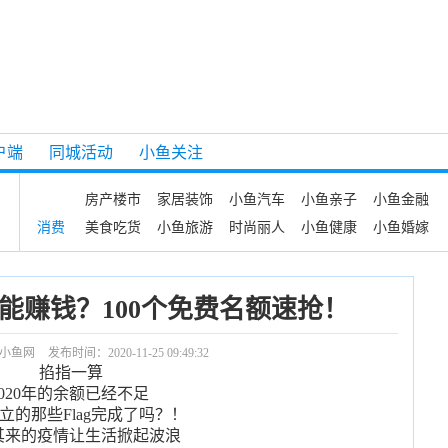
户端
同城活动
小鱼关注
房产楼市
家居装饰
小鱼汽车
小鱼亲子
小鱼金融
美食吃货
小鱼旅游
时尚丽人
小鱼健康
小鱼婚嫁
消费
能赚钱？100个免费名额速抢！
小鱼网
发布时间：2020-11-25 09:49:32
掐指一算
2020年的余额已经不足
立的那些Flag完成了吗？！
其来的疫情让生活掀起波浪