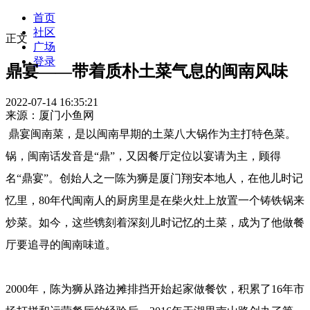
首页
社区
正文
广场
登录
鼎宴——带着质朴土菜气息的闽南风味
2022-07-14 16:35:21
来源：厦门小鱼网
鼎宴闽南菜，是以闽南早期的土菜八大锅作为主打特色菜。
锅，闽南话发音是“鼎”，又因餐厅定位以宴请为主，顾得
名“鼎宴”。创始人之一陈为狮是厦门翔安本地人，在他儿时记
忆里，80年代闽南人的厨房里是在柴火灶上放置一个铸铁锅来
炒菜。如今，这些镌刻着深刻儿时记忆的土菜，成为了他做餐
厅要追寻的闽南味道。
2000年，陈为狮从路边摊排挡开始起家做餐饮，积累了16年市