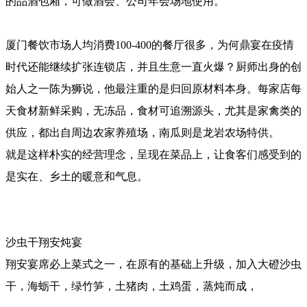
的品酒包厢，可做酒会、公司年会场地使用。
厦门餐饮市场人均消费100-400的餐厅很多，为何鼎宴在疫情
时代还能继续扩张连锁店，并且生意一直火爆？厨师出身的创
始人之一陈为狮说，他最注重的是归回原材料本身。每家店每
天食材新鲜采购，无冻品，食材可追溯源头，尤其是家禽类的
供应，都出自周边农家养殖场，南瓜则是龙岩农场特供。
就是这样朴实的经营理念，呈现在菜品上，让食客们感受到的
是实在、乡土的暖意和气息。
沙虫干翔安炖宴
翔安宴席必上菜式之一，在原有的基础上升级，加入大磴沙虫
干，海蛎干，绿竹笋，土猪肉，土鸡蛋，蒸炖而成，