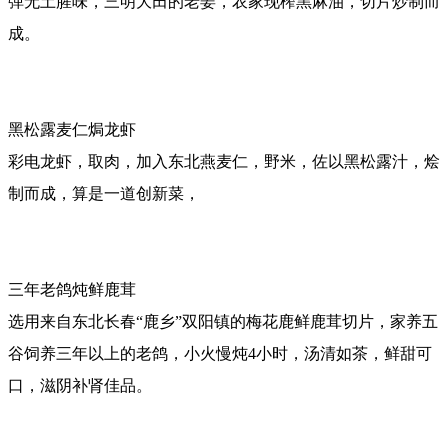
弹无土腥味，三明大田的老姜，农家现榨黑麻油，切片炒制而
成。
黑松露麦仁焗龙虾
彩电龙虾，取肉，加入东北燕麦仁，野米，佐以黑松露汁，烩
制而成，算是一道创新菜，
三年老鸽炖鲜鹿茸
选用来自东北长春“鹿乡”双阳镇的梅花鹿鲜鹿茸切片，家养五
谷饲养三年以上的老鸽，小火慢炖4小时，汤清如茶，鲜甜可
口，滋阴补肾佳品。