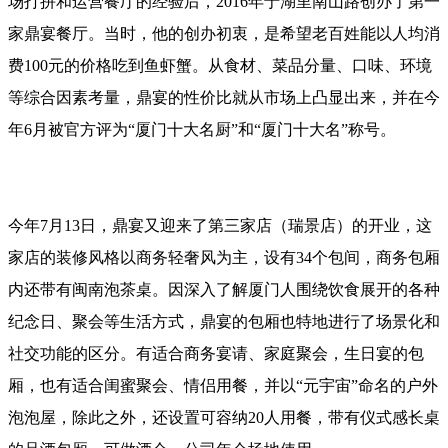
场打拼和运营餐厅的经验后，2016年于湖里南山路创办了第一
家鼎宴餐厅。当时，他的创办初衷，是希望老百姓能以人均消
费100元的价格吃到鱼虾蟹。从食材、菜品分量、口味、环境
等综合因素考量，鼎宴的性价比就从市场上凸显出来，并在今
年6月被官方评为“厦门十大名厨”和“厦门十大名”称号。
今年7月13日，鼎宴又迎来了第三家店（瑞景店）的开业，这
家店的装修风格以商务轻奢风为主，设有34个包间，商务包厢
内还带有闽南泡茶桌。因深入了解厦门人围绕饮食展开的各种
纪念日、聚会等生活方式，鼎宴的包厢也特地进行了场景化和
社交功能的区分。有适合商务宴请、家庭聚会，生日宴的包
厢，也有适合闺蜜聚会、情侣用餐，并以“元宇宙”命名的户外
泡泡屋，除此之外，还设置可容纳20人用餐，带有仪式感长桌