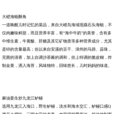
大磴海蛎酥角
一道唤醒儿时记忆的菜品，来自大嶝岛海域现撬石头海蛎，不
仅肉嫩味鲜甜，而且营养丰富，有“海中牛奶”的美誉，含有多
中维生素，牛黄酸、肝糖及其它矿物质等多种营养成分，尤其
是锌的含量最高；佐以来自安溪的豆干、漳州的马蹄、蒜珠，
芫茜的清香，加上自调沙茶酱的调和，挂上特调的脆皮糊，炸
制金黄，洒入海苔，风味独特，回味悠长，儿时妈妈的味道。
麻油姜生炒九龙江鲈鳗
选用九龙江入海口，野生鲈鳗，淡水和海水交汇，鲈鳗口感Q