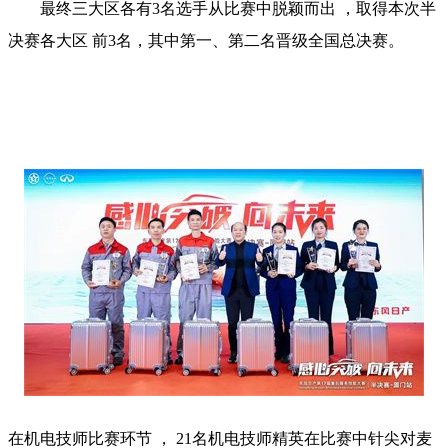
最终三大区各有3名选手从比赛中脱颖而出 ，取得本次半
决赛各大区 前3名，其中第一、第二名晋级全国总决赛。
在机电技师比赛环节 ， 21名机电技师精英在比赛中针尖对麦