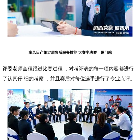
东风日产第17届售后服务技能 大赛半决赛—厦门站
评委老师全程跟进比赛过程 ，对考评表的每一项内容都进行
了认真仔 细的考察 ，并且赛后对每位选手进行了专业点评。