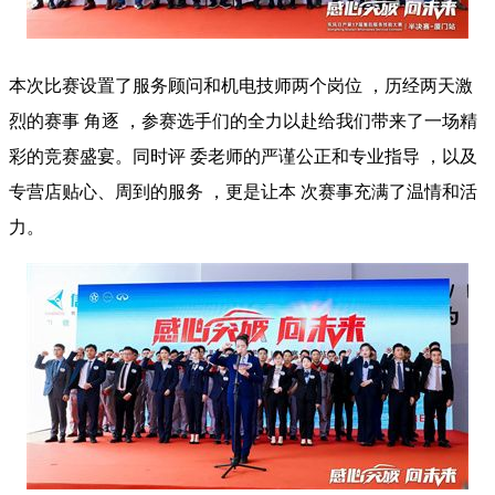
本次比赛设置了服务顾问和机电技师两个岗位 ，历经两天激
烈的赛事 角逐 ，参赛选手们的全力以赴给我们带来了一场精
彩的竞赛盛宴。同时评 委老师的严谨公正和专业指导 ，以及
专营店贴心、周到的服务 ，更是让本 次赛事充满了温情和活
力。