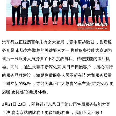
汽车行业正经历百年未有之大变局 ，竞争更趋激烈 ，售后服
务则是 市场竞争取胜的关键要素之一,售后服务技能大赛则为
售后一线服务人员提供了不断挑战自我、精进技能的练兵机
会。同时 ，通过大赛不断深化东 风日产拥抱客户 ，感心同行
的服务品牌建设 ，激励售后服务人员不断在技 术和服务质量
上树立新的标杆 ，才能为真正广大尊贵的车主提供“更安心 更
温暖 更优越”的服务体验。
3月21日-23日 ，即将进行东风日产第17届售后服务技能大赛
半决 赛南京站的比赛！更多精彩赛事 ，我们不见不散！