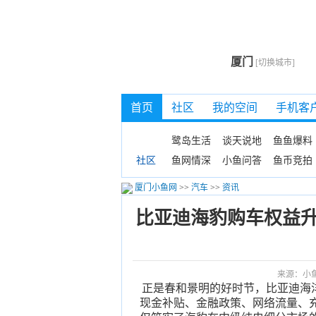
厦门
[切换城市]
首页
社区
我的空间
手机客
鹭岛生活
谈天说地
鱼鱼爆料
鱼网情深
小鱼问答
鱼币竞拍
社区
厦门小鱼网
>>
汽车
>>
资讯
比亚迪海豹购车权益升
来源：小
正是春和景明的好时节，比亚迪海洋网
现金补贴、金融政策、网络流量、