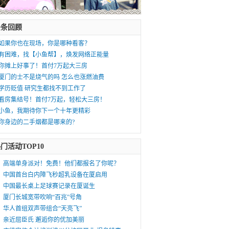
头条回顾
如果你也在现场，你是哪种看客？
有困难，找【小鱼帮】，焕发网络正能量
你摊上好事了！首付7万起大三房
厦门的士不是烧气的吗 怎么也涨燃油费
学历贬值 研究生都找不到工作了
看房集结号！首付7万起，轻松大三房！
小鱼，我期待你下一个十年更精彩
你身边的二手烟都是哪来的?
门活动TOP10
高端单身派对！免费！他们都报名了你呢？
中国首台白内障飞秒超乳设备在厦启用
中国最长桌上足球赛记录在厦诞生
厦门长城宽带吹响“百兆”号角
华人首组双声带组合“天亮飞”
亲近屈臣氏 邂逅你的优加美丽