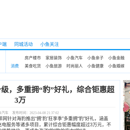
户端
同城活动
小鱼关注
房产楼市
家居装饰
小鱼汽车
小鱼亲子
小鱼金融
美食吃货
小鱼旅游
时尚丽人
小鱼健康
小鱼婚嫁
消费
级，多重拥“豹”好礼，综合钜惠超
3万
鱼汽车
发布时间：2023-04-08 21:37:02
针对海豹推出“拥‘豹’狂享季”多重拥“豹”好礼，涵盖
充电服务等诸多项目，累计综合钜惠幅度超过3万元，不