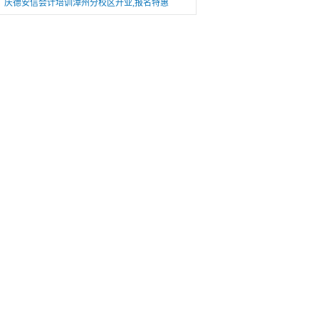
庆德安信会计培训漳州分校区开业,报名特惠