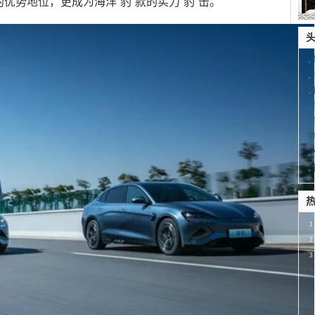
优势地位，更成为海洋“豹”款的实力“豹”击。
·
·
·
·
·
·
·
·
热
1
2
3
4
5
6