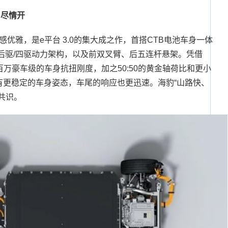
、尽情开
优雅，是e平台 3.0的集大成之作，首搭CTB电池车身一体
，后驱/四驱动力架构，以及前双叉臂、后五连杆悬架。凭借
百万豪车级的车身抗扭刚度，加之50:50的黄金轴荷比和更小
有更稳定的车身姿态，车尾的响应也更迅速。海豹“山路快、
共识。