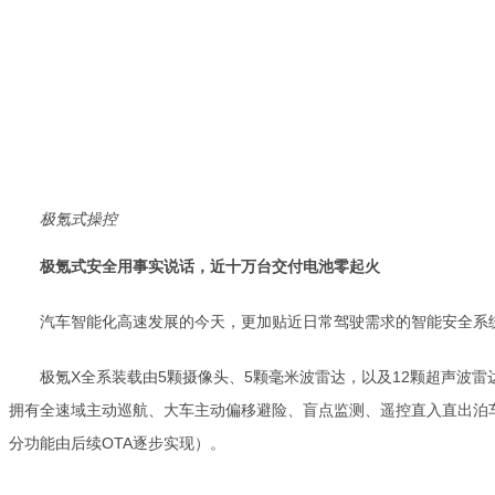
极氪式操控
极氪式安全用事实说话，近十万台交付
电池零起火
汽车智能化高速发展的今天，更加贴近日常驾驶需求的智能安全系
极氪X全系装载由5颗摄像头、5颗毫米波雷达，以及12颗超声波雷
拥有全速域主动巡航、大车主动偏移避险、盲点监测、遥控直入直出泊车
分功能由后续OTA逐步实现）。