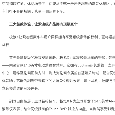
空间彻底打通。休憩场景下，你能从主驾一步跨进副驾的影音休息区，
车门打不开的烦恼，从另一侧从容下车。
三大极致体验，让紧凑级产品拥有顶级豪华
极氪X让紧凑级豪华车用户同样拥有享受顶级豪华的权利，更将紧
标杆。
首先是影院级的极致观影体验。极氪X为紧凑级豪华车的副驾，带
——同级首款14.6英寸电动滑移智慧屏。它拥有353mm超长滑轨，
中心；滑移至副驾正前方时，则成为副驾专属的智慧娱乐终端，配合同级领
体音响，它能为副驾带来真正的大屏C位观影效果，戴上耳机，还能与主
立音频通道的沉浸体验。
副驾自由控屏，主驾轻松控车。极氪X专为主驾开发了24.3英寸AR-
液晶仪表屏，结合同级独有的Touch BAR 触控方向盘。当副驾享受