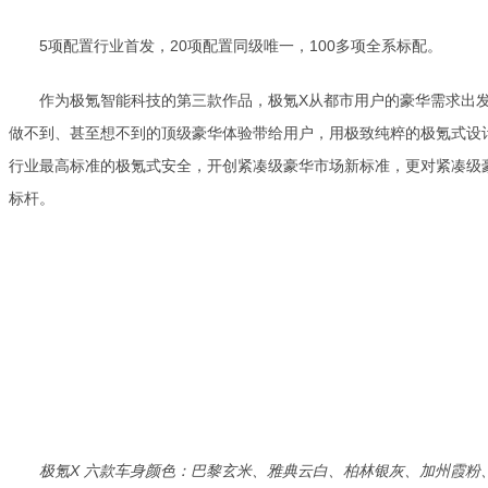
5项配置行业首发，20项配置同级唯一，100多项全系标配。
作为极氪智能科技的第三款作品，极氪X从都市用户的豪华需求出
做不到、甚至想不到的顶级豪华体验带给用户，用极致纯粹的极氪式设
行业最高标准的极氪式安全，开创紧凑级豪华市场新标准，更对紧凑级
标杆。
极氪X 六款车身颜色：巴黎玄米、雅典云白、柏林银灰、加州霞粉