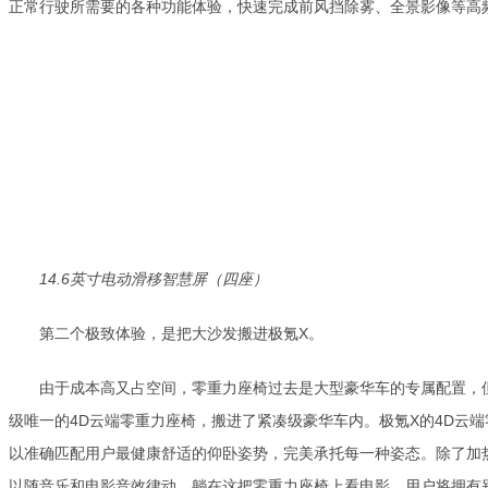
正常行驶所需要的各种功能体验，快速完成前风挡除雾、全景影像等高
14.6英寸电动滑移智慧屏（四座）
第二个极致体验，是把大沙发搬进极氪X。
由于成本高又占空间，零重力座椅过去是大型豪华车的专属配置，
级唯一的4D云端零重力座椅，搬进了紧凑级豪华车内。极氪X的4D云端
以准确匹配用户最健康舒适的仰卧姿势，完美承托每一种姿态。除了加
以随音乐和电影音效律动，躺在这把零重力座椅上看电影，用户将拥有