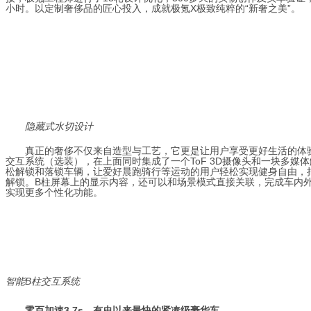
小时
。
以定制奢侈品的匠心投入，成就极氪X极致纯粹的“新奢之美”。
隐藏式水切设计
真正的奢侈不仅来自造型与工艺，它更是让用户享受更好生活的体
交互系统（选装），在上面同时集成了一个ToF 3D摄像头和一块多媒
松解锁和落锁车辆，
让爱好
晨跑骑行等运动
的用户
轻松
实现健身自由
，
解锁。
B柱屏幕上的显示内容，
还
可以和场景模式直接关联，完成车内外
实现更多个性化功能。
智能B柱交互系统
零百加速3.7s，有史以来最快的紧凑
级
豪华车