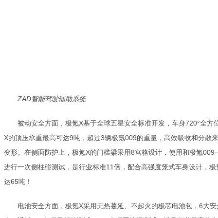
ZAD智能驾驶辅助系统
被动安全方面，极氪X基于全球五星安全标准开发，车身720°全
X的顶压承重最高可达9吨，超过3辆极氪009的重量，高效吸收和分散
变形。在侧面防护上，极氪X的门槛梁采用8宫格设计，使用和极氪009一
进行一次侧柱碰测试，是行业标准11倍，配合高强度笼式车身设计，极
达65吨！
电池安全方面，极氪X采用无热蔓延、不起火的极芯电池包，6大