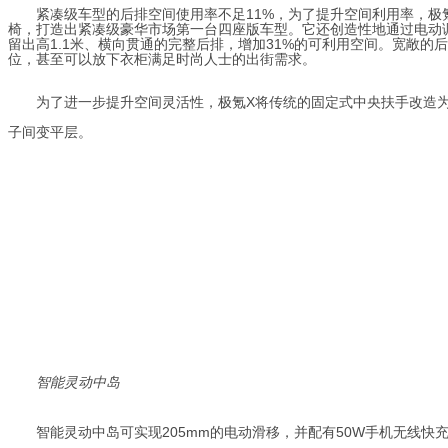
紧凑级车
型的后排空间使用率不足11%，
为了提升空间利用率，
极
椅，打造出紧凑级豪华市场第一台四座版车型。
它还创造性地通过电动
留出高1.1米、横向贯通的完整后排，增加31%的可利用空间。宽敞的
位，甚至可以放下衣柜满足时尚人士的出街需求。
为了进一步提升空间灵活性，极氪X将传统的固定式中央扶手改造
子间变平层。
智能灵动中岛
智能灵动中岛可实现205mm的电动滑移，并配有50W手机无线快