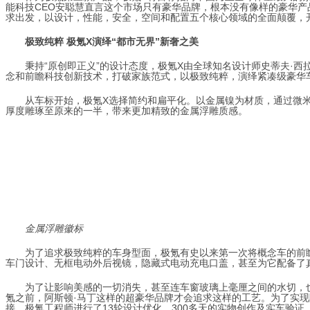
能科技CEO安聪慧直言这个市场只有豪华品牌，根本没有像样的豪华产
求出发，以设计，性能，安全，空间和配置五个核心领域的全面颠覆，
极致纯粹 极氪X演绎“都市无界”新奢之美
秉持“原创即正义
”
的设计态度，极氪X由全球知名设计师史蒂夫·
西
念
和前瞻科技创新技术，打破家族范式，以极致纯粹，演绎
紧凑级豪华
从车标开始，
极氪X选择简约和扁平化。以金属镍为材质，通过微
厚度雕琢至原来的一半，带来更加精致的金属浮雕质感。
金属浮雕徽标
为了追求极致纯粹的车身型面，极氪有史以来第一次将概念车的前
车门设计、无框电动外后视镜，隐藏式电动充电口盖，甚至为它配备了
为了
让影响美感的一切消失，甚至
连车窗玻璃上毫厘之间的水切，也
氪之前，阿斯顿·马丁这样的超豪华品牌才会追求这样的工艺。为了实
接，
极氪工程师进行了13轮设计优化，300多天的实物创作及实车验证，