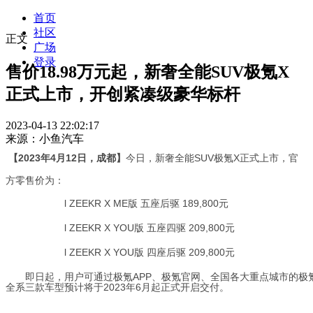
首页
社区
正文
广场
登录
售价18.98万元起，新奢全能SUV极氪X
正式上市，开创紧凑级豪华标杆
2023-04-13 22:02:17
来源：小鱼汽车
【2023年4月12日，成都】
今日，新奢全能SUV极氪X正式上市，
官
方零售价为：
l
ZEEKR X ME版
五座
后
驱 189,800元
l
ZEEKR X YOU版 五座
四驱
209,800元
l
ZEEKR X YOU版 四座后驱 209,800元
即日起，用户可通过极氪APP、极氪官网、全国各大
重点
城市的极
全系三款车型预计将于2023年6月起正式开启交付。