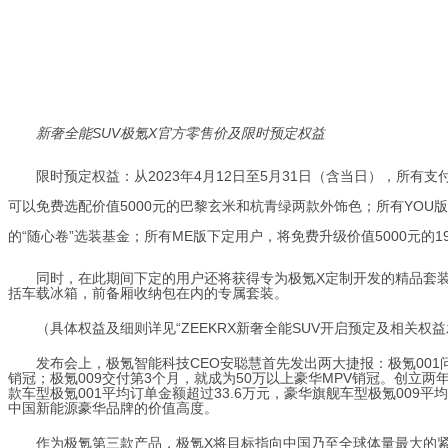
新奢全能SUV极氪X官方
零
售价
及限时预定权益
限时预定权益：从2023年4月12日至5月31日（含当日），所有支
可以免费选配价值5000元的巴黎玄米和杭青绿两款外饰色；所有YOU版
的“随心卷”选装基金；所有ME版下定用户，将免费升级价值5000元的1
同时，在此期间下定的
用户
还
将获得专为极氪X定制开发的精品
套
括
车载冰箱
，
前备
厢
收纳包在内的专属套装。
（具体权益及细则详见“ZEEKR
X
新奢全能SUV开启预定及相关权益
发布会上，极氪智能科技CEO安聪慧首先发出两大捷报：极氪001
销冠；极氪009交付第3个月，就成为50万以上豪华MPV销冠。
创立两年
款车型极氪001平均订单金额超过33.6万元，豪华旗舰车型极氪009平
中国新能源豪华品牌的价值高度。
作为极氪第三款产品，极氪X将目标指向中国乃至全球体量最大的