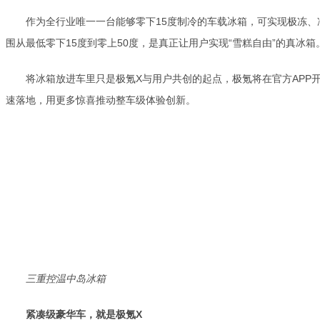
作为全行业唯一一台能够零下15度制冷的车载冰箱，可实现极冻、
围从最低零下15度到零上50度，是真正让用户实现“雪糕自由”的真冰箱
将冰箱放进车里只是极氪X与用户共创的起点，极氪将在官方APP
速落地，用更多惊喜推动整车级体验创新。
三重控温中岛冰箱
紧凑级豪华车，就是极氪X