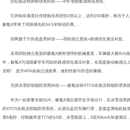
比眨眼还快的制动黑科技——IPB 智能集成制动系统。
它的响应速度比传统制动系统快2倍以上，达到150毫秒，相当于
极氪X带来了同级领先的34.5米制动距离。
四两拨千斤的底盘黑科技——四轮独立悬架+路感优化液压衬套。
采用四轮独立悬架的极氪X拥有强悍的机械素质，车辆最大横向G值达
外，极氪X与顶级豪华车同款的路感优化液压衬套，在底盘振动敏感点上
克刚”，提升40%余振过滤效果，做到性能与舒适的兼顾。
无惧冰雪的智能防滑黑科技——极氪自研XTCS全路况智能防滑系
作为一款新奢全能SUV，极氪X满足都市全天候出行，在冰雪湿滑
的XTCS全路况智能防滑系统，从源头监控车辆打滑，直接监测电机旋
需6毫秒，控制频率是TCS的10倍。冰雪路面上，0至50km/h加速测试