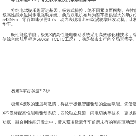
将纯电驾驶乐趣写进基因，极氪式操控，绝不因紧凑而阉割。在性
载高性能永磁同步电驱动系统，前后双电机布局为整车提供强大的动力保
543N·m，零百加速仅需3.7s，动力表现堪比V6双涡轮增压发动机，
让
华车。
既性能也节能，极氪X的高性能电驱动系统采用高效碳化硅技术，综合
使综合续航里程达560km（CLTC工况），满足都市出行的全场景需要
极氪X零百加速3.7秒
极氪X极致的速度与激情，得益于极氪智能驱动的全面赋能。凭借
X不仅标配高性能电驱动系统，四轮独立悬架，闪电切换等技术；更以
功底，融合到性能开发之中，带来紧凑级豪华车前所未有的智能驱动黑