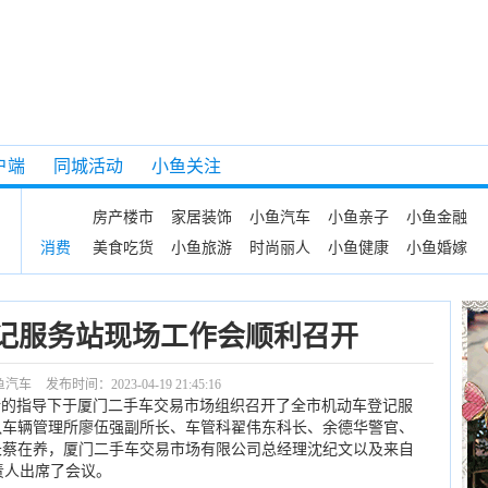
户端
同城活动
小鱼关注
房产楼市
家居装饰
小鱼汽车
小鱼亲子
小鱼金融
美食吃货
小鱼旅游
时尚丽人
小鱼健康
小鱼婚嫁
消费
记服务站现场工作会顺利召开
鱼汽车
发布时间：2023-04-19 21:45:16
所的指导下于厦门二手车交易市场组织召开了全市机动车登记服
队车辆管理所廖伍强副所长、车管科翟伟东科长、余德华警官、
长蔡在养，厦门二手车交易市场有限公司总经理沈纪文以及来自
责人出席了会议。