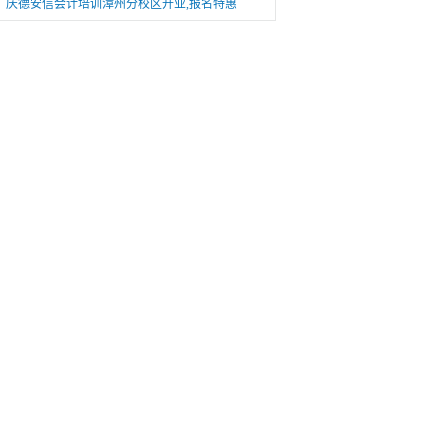
庆德安信会计培训漳州分校区开业,报名特惠