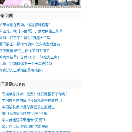
头条回顾
如果你也在现场，你是哪种看客？
有困难，找【小鱼帮】，焕发网络正能量
你摊上好事了！首付7万起大三房
厦门的士不是烧气的吗 怎么也涨燃油费
学历贬值 研究生都找不到工作了
看房集结号！首付7万起，轻松大三房！
小鱼，我期待你下一个十年更精彩
你身边的二手烟都是哪来的?
门活动TOP10
高端单身派对！免费！他们都报名了你呢？
中国首台白内障飞秒超乳设备在厦启用
中国最长桌上足球赛记录在厦诞生
厦门长城宽带吹响“百兆”号角
华人首组双声带组合“天亮飞”
亲近屈臣氏 邂逅你的优加美丽