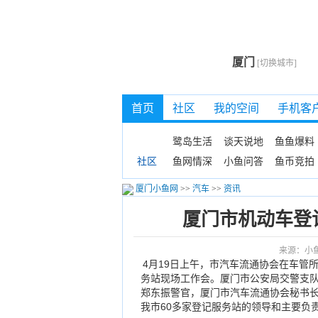
厦门
[切换城市]
首页
社区
我的空间
手机客
鹭岛生活
谈天说地
鱼鱼爆料
鱼网情深
小鱼问答
鱼币竞拍
社区
厦门小鱼网
>>
汽车
>>
资讯
厦门市机动车登
来源：小
4月19日上午，市汽车流通协会在车管
务站现场工作会。厦门市公安局交警支
郑东振警官，厦门市汽车流通协会秘书
我市60多家登记服务站的领导和主要负