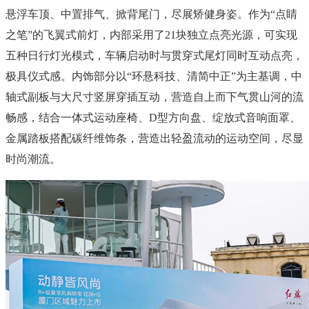
悬浮车顶、中置排气、掀背尾门，尽展矫健身姿。作为“点睛
之笔”的飞翼式前灯，内部采用了21块独立点亮光源，可实现
五种日行灯光模式，车辆启动时与贯穿式尾灯同时互动点亮，
极具仪式感。内饰部分以“环悬科技、清简中正”为主基调，中
轴式副板与大尺寸竖屏穿插互动，营造自上而下气贯山河的流
畅感，结合一体式运动座椅、D型方向盘、绽放式音响面罩、
金属踏板搭配碳纤维饰条，营造出轻盈流动的运动空间，尽显
时尚潮流。