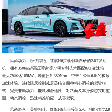
风尚动力，极致惊艳。红旗H6搭载创新自研的2.0T发动
机，拥有350bar超高压喷射等77项专利技术匹配8AT变速箱，
最大功率达185kW，峰值扭矩380N·m，带来百公里6.8s的极致
加速体验。连续阻尼控制减震器结合四种精心调校的驾驶模
式，完美兼顾动力、能耗和舒适性，对路面及车身姿态实时监
测、动态调控，迅速精准响应，从容驾驭。
风尚舒享，美妙相伴。红旗H6车长接近5米、轴距超过2.9