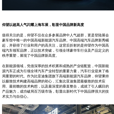
仰望以超高人气闪耀上海车展
，
彰显
中国品牌新高度
值得关注的是，仰望不仅在众多参展品牌中人气超群，更是登陆展会
豪车馆中唯一的中国高端新能源汽车品牌。中国高端汽车品牌新秀崛
起，并获得了
行业和用户
的
高关注
，
这
背后折射的是仰望
作为中国高
端汽车领军品牌，正
以技术突破，引领全球豪华车行业及产品定义的
秩序重塑，
展现了中国品牌新高度。
在新能源领域，凭借深厚的技术积累和成熟的产业链配套，中国新能
源汽车正成为引领全球汽车产业转型的重要力量，
汽车行业
迎来了格
局重塑的时代。作为比亚迪集团旗下高端新能源汽车品牌，仰望秉持
以极致技术构建高端品牌的初心，
汇集比亚迪集团最极致的技术应
用、最前瞻的技术构想，以及最深度的垂直整合，
成就了引人瞩目的
产品魅力，成功破局百万级市场
，
彰显出新时代下中国品牌强大的技
术实力与自信心
。