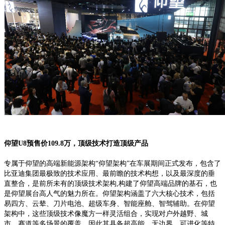
仰望
U
8
预售价
109.8万，
顶级技术
打造顶级产品
专属于仰望的高端新能源架构
“
仰望架构
”
在车展期间正式发布
，包含了
比亚迪集团最极致的技术应用、最前瞻的技术构想，以及最深度的垂
直整合，是前所未有的顶级技术架构
,构建了仰望高端品牌的基石，也
是仰望展台高人气的魅力所在
。仰望架构涵盖了六大核心技术，包括
易四方、云辇、刀片电池、超级车身、智能座舱、智驾辅助。在仰望
架构中，这些顶级技术像魔方一样灵活组合，实现对户外越野、城
市、赛道等多场景的覆盖，因此其具备超高能、无边界、可进化等特