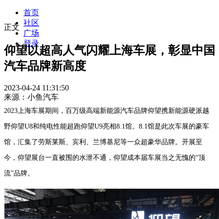
首页
社区
正文
广场
登录
仰望以超高人气闪耀上海车展，彰显中国
汽车品牌新高度
2023-04-24 11:31:50
来源：小鱼汽车
2023上海车展期间
，百万级高端新能源汽车品牌
仰望携
新能源硬派越
野仰望
U8
和纯电性能超跑仰望
U9亮相8.1馆。8.1馆是此次车展的豪车
馆，汇集了劳斯莱斯、宾利、兰博基尼等一众超豪华品牌。开展
至
今
，仰望展台一直被围的水泄不通，
仰望成本届车展
当之无愧的
“顶
流”品牌。