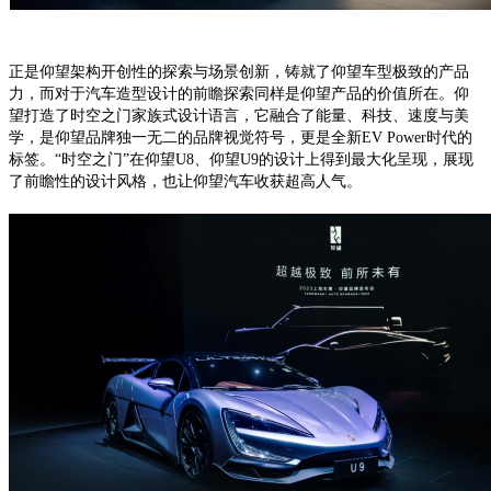
正是仰望架构开创性的探索与场景创新，铸就了仰望车型极致的产品
力
，而对于
汽车造型设计的
前瞻探索同样是
仰望产品
的
价值所在
。
仰
望打造了时空之门家族式设计语言，它融合了能量、科技、速度与美
学，是仰望品牌独一无二的品牌视觉符号
，
更是全新
EV Power时代的
标签
。
“时空之门”在仰望U8、仰望U9的设计上得到最大化呈现
，
展现
了前瞻性的设计风格，
也让
仰望汽车收获超高人气。