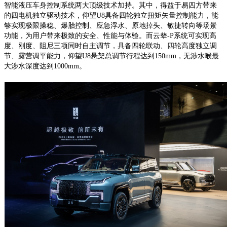
智能液压车身控制系统两大顶级技术加持。其中，得益于易四方带来
的四电机独立驱动技术，仰望U8具备四轮独立扭矩矢量控制能力，能
够实现极限操稳、爆胎控制、应急浮水、原地掉头、敏捷转向等场景
功能，为用户带来极致的安全、性能与体验。而云辇-P系统可实现高
度、刚度、阻尼三项同时自主调节，
具备四轮联动、四轮高度独立调
节、露营调平能力，
仰望
U8悬架总调节
行程
达
到
150mm，无涉水喉最
大涉水深度
达到
1000mm。