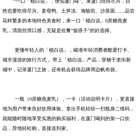
“一口「植白说」，便知厦门味”。来厦门玩得尽兴，自
然也要吃得尽兴。姜母鸭、土笋冻、海蛎煎、沙茶面……品尝
花样繁多的本地特色美食时，来一口「植白说」0蔗糖燕麦
乳，清甜丝滑口感，无疑是佐餐“饭搭子”的好选择。
更懂年轻人的「植白说」，瞄准年轻消费者酷爱打卡、
城市漫游的旅行方式， 带上「植白说」产品，穿梭于老街新
城中，记录厦门之旅，还有机会获得品牌周边帆布袋。
一瓶（0蔗糖燕麦乳），一卡（活动说明卡片），更直接
地为用户带来良好饮用体验。拿出手机轻轻一扫瓶身二维码，
就能随时随地享受实惠的购买福利，在厦门喝到的第一口饮
品，异地轻松购，直接送到家。