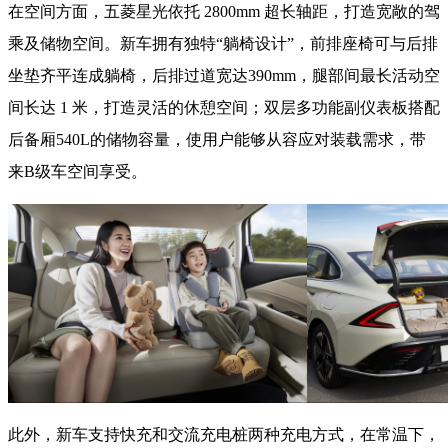
在空间方面，五菱星光依托 2800mm 超长轴距，打造宽敞的驾
乘及储物空间。新车拥有独特“躺椅设计”，前排座椅可与后排
坐垫齐平连成躺椅，后排过道宽达390mm，腿部间最长活动空
间长达 1 米，打造灵活的休憩空间；双层多功能副仪表板搭配
后备厢540L的储物容量，使用户能够从容应对装载需求，带
来B级车空间享受。
此外，新车支持快充和交流充电桩两种充电方式，在常温下，