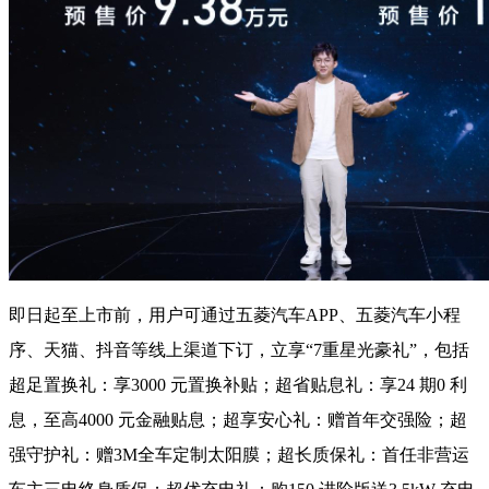
即日起至上市前，用户可通过五菱汽车APP、五菱汽车小程
序、天猫、抖音等线上渠道下订，立享“7重星光豪礼”，包括
超足置换礼：享3000 元置换补贴；超省贴息礼：享24 期0 利
息，至高4000 元金融贴息；超享安心礼：赠首年交强险；超
强守护礼：赠3M全车定制太阳膜；超长质保礼：首任非营运