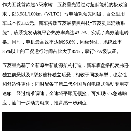
作为五菱首款超A级家轿，五菱星光通过对超低能耗的极致追
求，以3.98L/100km（WLTC）亏电油耗领先同级，百公里用
车成本仅33.5元。新车搭载五菱最新黑科技“五菱灵犀混动系
统”，该系统发动机平台热效率高达43.2%，实现了高效油电转
换。同时，电机最高效率达到96.8%，同级领先，系统效率
85%以上的工况运行时间占比大于85%，获行业A级认证。
五菱星光基于全新原生新能源架构打造，新车底盘搭配麦弗逊
独立前悬以及E型多连杆独立后悬，相较于同级车型，稳定性
和舒适性更佳；同时配备了第二代全国首创电磁式混动专用变
速箱，经过精准调速，全速域平顺无顿挫，可实现0.1s急速响
应，油门一踩动力就来，推背感一步到位。