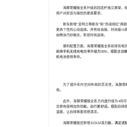
海豚荣耀版全系升级后四连杆独立悬架，
用户对舒适与操控的更高要求。
新车新增“亚特兰蒂斯灰”和“热浪绯红”
更具个性的心动选择。并将自由版、时尚版16
由畅泳巧妙融合，彰显时尚品味。
便利配置方面，海豚荣耀版全系前排充电孔升级
前排手机无线充电功率升级为50W，搭配主动
机
电池使用寿命。
为了提升车内空间布局的灵活性，海豚荣
用。
此外，海豚荣耀版全系方向盘升级为4向
合原有座椅加热
功能，出行更舒适。搭
配后排
温度，让后排乘客倍感清凉。
海豚荣耀版还新增302KM
活力版，满足
通