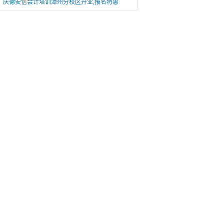
庆德安信会计培训漳州分校区开业,报名特惠