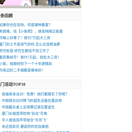
头条回顾
如果你也在现场，你是哪种看客？
有困难，找【小鱼帮】，焕发网络正能量
你摊上好事了！首付7万起大三房
厦门的士不是烧气的吗 怎么也涨燃油费
学历贬值 研究生都找不到工作了
看房集结号！首付7万起，轻松大三房！
小鱼，我期待你下一个十年更精彩
你身边的二手烟都是哪来的?
门活动TOP10
高端单身派对！免费！他们都报名了你呢？
中国首台白内障飞秒超乳设备在厦启用
中国最长桌上足球赛记录在厦诞生
厦门长城宽带吹响“百兆”号角
华人首组双声带组合“天亮飞”
亲近屈臣氏 邂逅你的优加美丽