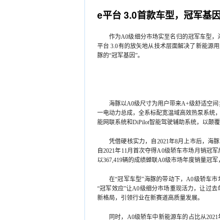
e平台 3.0首款车型，冠军基
作为A0级细分市场实至名归的冠军车型，海
平台 3.0有的放矢地从技术层面解决了新能
豚的“冠军基因”。
海豚以A0级尺寸为用户带来A+级舒适空
一电动力总成，全系标配宽温域高效热泵系统，行
能网联系统和DiPilot智能驾驶辅助系统，以
凭借硬核实力，自2021年8月上市后，
自2021年11月首次夺得A0级轿车市场月销冠
以367,419辆的成绩蝉联A0级市场年度销量
在“冠军车型”海豚的带动下，A0级轿车市场份
“冠军效应”让A0级细分市场重现活力，让过
新格局，引领行业在新赛道高质量发展。
同时，A0级轿车中新能源车的占比从2021年