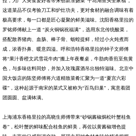
拉，为广大美食爱好者带来创新淮扬菜“千岛湖鱼头全家福”。
这道菜品不仅考验刀工和炉灶功夫，更对食材的融合调味有着
极高要求，每一口都是匠心凝聚的鲜美滋味。沈阳香格里拉的
罗铭师傅​献上一道 “炭火铜锅祝福满”，选用东北传统酸菜，
搭配散养猪肉、血肠、棒子骨、蛎蝗提鲜，经过小火炖煮而
成，浓香扑鼻、暖意四溢。呼和浩特香格里拉的钟子文师傅
将“果汁香橙文武雪花牛肉”搬上年夜餐桌，牛肋肉香煎至焦黄
色，与多味佐料同炒，并加入玫瑰露酒吊出独特滋味。北京中
国大饭店的陈坚师傅将六道精致菜肴汇聚为一道“夏宫六彩
碟”，这种起源于南宋的菜式又被称为“百鸟归巢”，寓意着团
团圆圆、盆满钵满。
上海浦东香格里拉的高晓生师傅带来“砂锅酱椒焗松叶蟹桂鱼
卷”，松叶蟹的鲜味配合桂鱼的鲜美，再佐以黄酱椒增色提