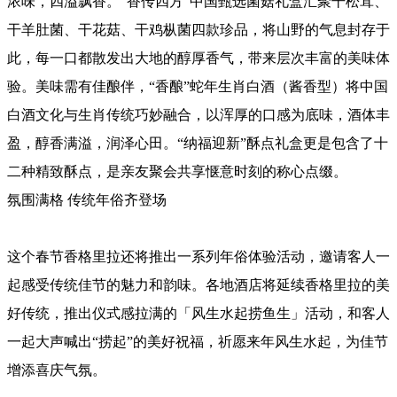
浓味，四溢飘香。“香传四方”中国甄选菌菇礼盒汇聚干松茸、
干羊肚菌、干花菇、干鸡枞菌四款珍品，将山野的气息封存于
此，每一口都散发出大地的醇厚香气，带来层次丰富的美味体
验。美味需有佳酿伴，“香酿”蛇年生肖白酒（酱香型）将中国
白酒文化与生肖传统巧妙融合，以浑厚的口感为底味，酒体丰
盈，醇香满溢，润泽心田。“纳福迎新”酥点礼盒更是包含了十
二种精致酥点，是亲友聚会共享惬意时刻的称心点缀。
氛围满格 传统年俗齐登场
这个春节香格里拉还将推出一系列年俗体验活动，邀请客人一
起感受传统佳节的魅力和韵味。各地酒店将延续香格里拉的美
好传统，推出仪式感拉满的「风生水起捞鱼生」活动，和客人
一起大声喊出“捞起”的美好祝福，祈愿来年风生水起，为佳节
增添喜庆气氛。