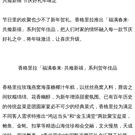
共飨新禧 节庆好礼年味足
节日里的欢聚也少不了新年贺礼。香格里拉推出「福满春来·
共飨新禧」系列贺年佳品，把人们对家的情怀融入每一款节庆
好礼之中，将年味激活，让喜庆升级。
香格里拉「福满春来· 共飨新禧」系列贺年佳品
香格里拉玫瑰燕窝海藻糖椰汁年糕，以丝丝燕窝入料，唇齿之
间软糯绵绵、花香幽醇，为新年增添甜蜜氛围。已有百年历史
的传统盆菜是团圆家宴必不可少的经典菜式，香格里拉为满足
不同客人需求特推出“鸿运当头”和“金玉满堂”两款聚宝盆菜，
鲍鱼、金蚝、扣掌等精选山海佳珍相会交融，文火慢熬，天成