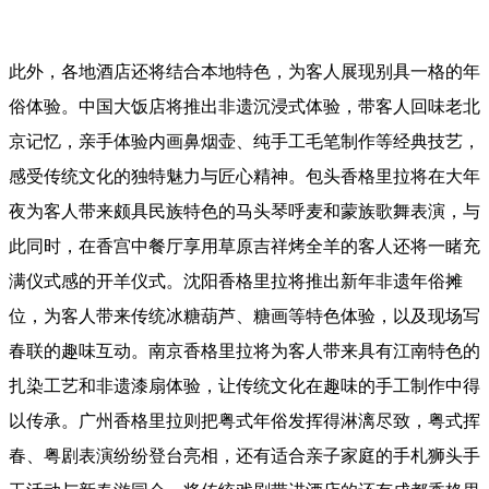
此外，各地酒店还将结合本地特色，为客人展现别具一格的年
俗体验。中国大饭店将推出非遗沉浸式体验，带客人回味老北
京记忆，亲手体验内画鼻烟壶、纯手工毛笔制作等经典技艺，
感受传统文化的独特魅力与匠心精神。包头香格里拉将在大年
夜为客人带来颇具民族特色的马头琴呼麦和蒙族歌舞表演，与
此同时，在香宫中餐厅享用草原吉祥烤全羊的客人还将一睹充
满仪式感的开羊仪式。沈阳香格里拉将推出新年非遗年俗摊
位，为客人带来传统冰糖葫芦、糖画等特色体验，以及现场写
春联的趣味互动。南京香格里拉将为客人带来具有江南特色的
扎染工艺和非遗漆扇体验，让传统文化在趣味的手工制作中得
以传承。广州香格里拉则把粤式年俗发挥得淋漓尽致，粤式挥
春、粤剧表演纷纷登台亮相，还有适合亲子家庭的手札狮头手