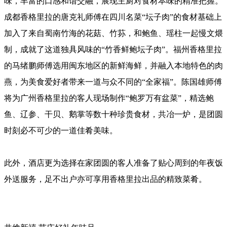
味，丰富的口感和谐交融，展现主厨对食材本味的精准把握。
成都香格里拉的唐克礼师傅在四川名菜“坛子肉”的食材基础上
加入了来自蜀南竹海的花菇、竹荪，和鲍鱼、瑶柱一起慢文煨
制，成就了这道独具风味的“竹香鲜鲍坛子肉”。福州香格里拉
的马绪鹏师傅选用闽东地区的新鲜海鲜，并融入本地特色的肉
燕，为美食爱好者带来一道与众不同的“全家福”。陈国雄师傅
将为广州香格里拉的客人现场制作“鲍罗万有盆菜”，精选鲍
鱼、辽参、干贝、鹅掌等数十种珍贵食材，共冶一炉，是团圆
时刻必不可少的一道佳肴美味。
此外，酒店更为选择在家团圆的客人准备了贴心周到的年夜饭
外送服务，足不出户亦可享用香格里拉出品的精致菜肴。