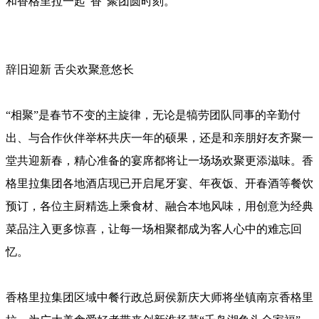
和香格里拉一起“香”聚团圆时刻。
辞旧迎新 舌尖欢聚意悠长
“相聚”是春节不变的主旋律，无论是犒劳团队同事的辛勤付
出、与合作伙伴举杯共庆一年的硕果，还是和亲朋好友齐聚一
堂共迎新春，精心准备的宴席都将让一场场欢聚更添滋味。香
格里拉集团各地酒店现已开启尾牙宴、年夜饭、开春酒等餐饮
预订，各位主厨精选上乘食材、融合本地风味，用创意为经典
菜品注入更多惊喜，让每一场相聚都成为客人心中的难忘回
忆。
香格里拉集团区域中餐行政总厨侯新庆大师将坐镇南京香格里