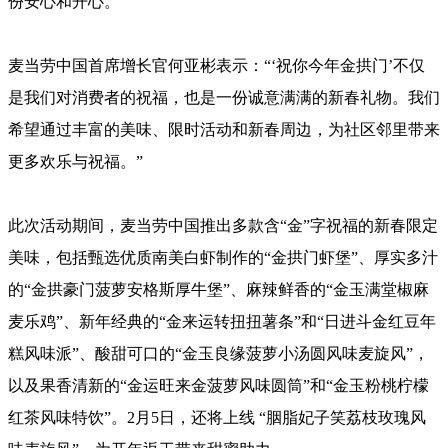
份安心和开心。
麦当劳中国首席增长官何亚彬表示：“‘祝你今年金拱门’不仅
是我们对消费者的祝福，也是一份诚意满满的新春礼物。我们
希望通过丰富的美味、限时活动和新春周边，为社区邻里带来
更多欢乐与祝福。”
此次活动期间，麦当劳中国推出多款含“金”字祝福的新春限定
美味，包括甄选优质南美白虾制作的“金拱门虾堡”、厚实多汁
的“金拱豪门菠萝安格斯厚牛堡”、麻辣鲜香的“金玉满堂椒麻
麦乐鸡”、新年经典的“金来运转扭扭薯条”和“日进斗金红豆年
糕风味派”、酸甜可口的“金玉良缘菠萝小汤圆风味麦旋风”，
以及果香清新的“金运旺来金菠萝风味圆筒”和“金玉粉桃柠檬
红茶风味特饮”。2月5日，还将上线 “胭脂妃子笑荔枝玫瑰风