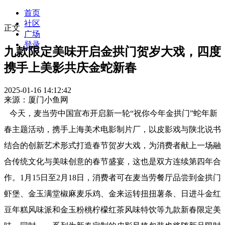
首页
社区
正文
广场
登录
九款限定美味开启金拱门贺岁大戏，四度
携手上美影共庆金蛇新春
2025-01-16 14:12:42
来源：厦门小鱼网
今天，麦当劳中国宣布开启新一轮“祝你今年金拱门”蛇年新
春主题活动，携手上海美术电影制片厂，以皮影戏与陕北说书
结合的创新艺术形式打造春节贺岁大戏，为消费者献上一场融
合传统文化与美味创意的春节盛宴，这也是双方连续第四年合
作。1月15日至2月18日，消费者可在麦当劳餐厅品尝到金拱门
虾堡、金玉满堂椒麻麦乐鸡、金来运转扭扭薯条、日进斗金红
豆年糕风味派和金玉粉桃柠檬红茶风味特饮等九款新春限定美