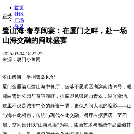
首页
社区
正文
广场
登录
鹭山海·奢享闽宴：在厦门之畔，赴一场
山海交融的闽味盛宴
2025-03-04 18:27:27
来源：厦门小鱼网
依山傍海，坐拥鹭岛风华
厦门金雁酒店鹭山海中餐厅，坐落于思明区湖滨南路99号，毗
邻白鹭洲公园与筼筜湖畔，推窗即见狐尾山青翠，湖光潋滟。
这里不仅是城市中心的静谧一隅，更似八闽大地的缩影——山
与海在此相遇，传统与现代在此交融。餐厅占据酒店二至四
层，空间设计以“山海意境”为魂，漆画艺术与湘绣作品点缀其