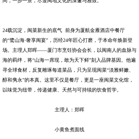
间，一步一景，尽显闽地文化的深邃与雅致。
24载沉淀，闽菜新生的底气 前身为厦航金雁酒店中餐厅
的“鹭山海·奢享闽宴”，历经24年匠心打磨，于本命年焕新登
场。主理人郑晖——厦门市烹饪协会会长，以闽南人的血脉与
海的羁绊，将“山海一席现，敢为天下鲜”刻入品牌基因。他遍
寻全球食材，反复雕琢每道菜品，只为呈现闽菜“淡雅鲜嫩、
醇和隽永”的本真。这里不仅是餐厅，更是一座闽菜文化馆，
以味觉为纽带，传递健康、天然与可持续的饮食哲学。
主理人：郑晖
小黄鱼煮面线