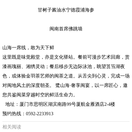
甘树子酱油水宁德霞浦海参
闽南首席佛跳墙
山海一席线，敢为天下鲜
这里既是味觉殿堂，亦是文化驿站。餐前可漫步艺术回廊，赏
漆画瑰丽、湘绣灵动；餐后移步无边际泳池，眺望筼筜湖夜
色，或体验金羽茶艺师的闽茶之道。从舌尖到心灵，完成一场
对闽地风土的深度朝圣。 鹭山海·奢享闽宴，以一席匠心，邀
您共鉴闽菜穿越时空的鲜活生命力。
地址：厦门市思明区湖滨南路99号厦航金雁酒店2-4楼
预约热线：0592-2233913
相关阅读