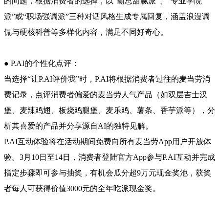
的问题，根据消费者的选择，以“霸总甜腻派”、“专业学院
派”或“职场强调派”三种对话风格生成专属回复，涵盖浪漫调
侃与硬核科普等多样化内容，满足不同好奇心。
● P.AI的个性化点评：
当选择“让P.AI评价我”时，P.AI将根据消费者过往的麦当劳消
费记录，点评消费者偏爱的麦当劳人气产品（如双层吉士汉
堡、麦辣鸡翅、板烧鸡腿堡、麦乐鸡、薯条、香芋派等），分
析其喜爱的产品并分享源自AI的独特见解。
P.AI互动体验将在活动期间免费向所有麦当劳App用户开放体
验。3月10日至14日，消费者登陆官方App参与P.AI互动并完成
指定步骤即可参与抽奖，有机会瓜分超9万元现金奖池，获奖
者每人可获得价值3000元的全年吃派现金奖。