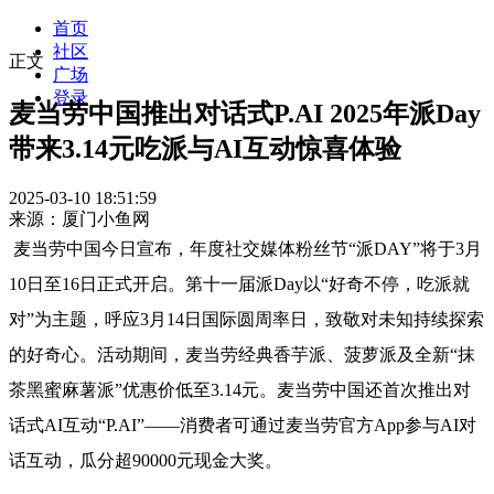
首页
社区
正文
广场
登录
麦当劳中国推出对话式P.AI 2025年派Day
带来3.14元吃派与AI互动惊喜体验
2025-03-10 18:51:59
来源：厦门小鱼网
麦当劳中国今日宣布，年度社交媒体粉丝节“派DAY”将于3月
10日至16日正式开启。第十一届派Day以“好奇不停，吃派就
对”为主题，呼应3月14日国际圆周率日，致敬对未知持续探索
的好奇心。活动期间，麦当劳经典香芋派、菠萝派及全新“抹
茶黑蜜麻薯派”优惠价低至3.14元。麦当劳中国还首次推出对
话式AI互动“P.AI”——消费者可通过麦当劳官方App参与AI对
话互动，瓜分超90000元现金大奖。