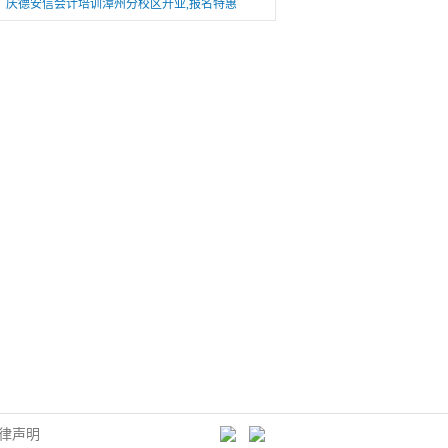
庆德安信会计培训漳州分校区开业,报名特惠
律声明