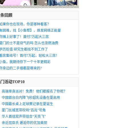
头条回顾
如果你也在现场，你是哪种看客？
有困难，找【小鱼帮】，焕发网络正能量
你摊上好事了！首付7万起大三房
厦门的士不是烧气的吗 怎么也涨燃油费
学历贬值 研究生都找不到工作了
看房集结号！首付7万起，轻松大三房！
小鱼，我期待你下一个十年更精彩
你身边的二手烟都是哪来的?
门活动TOP10
高端单身派对！免费！他们都报名了你呢？
中国首台白内障飞秒超乳设备在厦启用
中国最长桌上足球赛记录在厦诞生
厦门长城宽带吹响“百兆”号角
华人首组双声带组合“天亮飞”
亲近屈臣氏 邂逅你的优加美丽