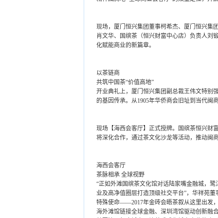
现场，厦门恒兴集团董事柯希杰、厦门恒兴集
肖文华、国缤茶（恒兴财富中心店）负责人刘
化赋能商业的新篇章。
以茶链商
共筑中国茶“价值高地”
开业典礼上，厦门恒兴集团副总裁王伟文特别强
的基因传承。从1905年华侨商会旧址到当代闽
现场【海西会客厅】正式授牌。国缤茶恒兴财
将深化合作，通过茶文化沙龙等活动，推动闽
海西会客厅
茶脉相承 全球视野
“正如外滩国缤茶文化馆对话陆家嘴金融城，鹭
业及高净值圈层打造顶级社交平台”，华祥苑董
特殊使命——2017年金砖会晤茶叙从这里出发
海外滩馆链接全球金融、深圳湾馆驱动创新融合