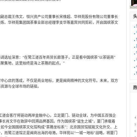
团副总裁王伟文、恒兴资产公司董事长宋维超、华祥苑股份有限公司董事长
锻炼、华祥苑集团国茶事业部总经理李支华等嘉宾共同剪彩，开启国缤茶文
·
·
·
·
·
调选址深意：“在鹭江道百年商贸长廊落子，正是看中国缤茶“以茶链商”
·
商聚集地，这里始终是海上茶路的起点。”
·
·
富中心店的落成，不仅是商业地标，更是闽商精神的文化符号。未来，双方
商资源与全球市场的链接。
热
1
2
3
江道会客厅将链动两岸金融中心，立足厦门、链动全球，为中国五百强企
4
事长肖文华在致辞中回溯品牌基因。作为国缤茶“诞生之城”，厦门承载着
5
，如今全国国缤茶文化馆构成“茶路坐标系”：北京国贸馆赋能文化外交、上
6
，而鹭江道馆正是闽商出海的母港。华祥苑以“一城一地标”战略，将厦门