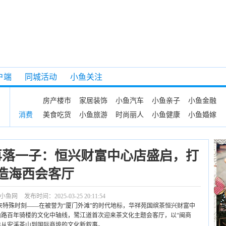
户端
同城活动
小鱼关注
房产楼市
家居装饰
小鱼汽车
小鱼亲子
小鱼金融
美食吃货
小鱼旅游
时尚丽人
小鱼健康
小鱼婚嫁
消费
再落一子：恒兴财富中心店盛启，打
造海西会客厅
小鱼网
发布时间：2025-03-25 20:11:54
心迎来特殊时刻——在被誉为“厦门外滩”的时代地标，华祥苑国缤茶恒兴财富中
路百年骑楼的文化中轴线，鹭江道首次迎来茶文化主题会客厅，以“闽商
启从安溪茶山到国际商埠的文化新叙事。