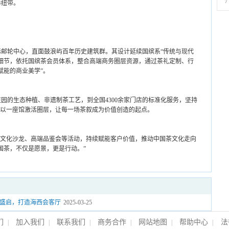
7
形纽带。
邮轮中心，直面鼓浪屿百年历史建筑群。其设计延续国缤系“传统与现代
细节，依托国缤茶会员体系，整合高端商务圈层资源，通过茶礼定制、行
赋能的商业美学”。
园的生态种植、非遗制茶工艺，到全国4300余家门店的标准化服务，坚持
，以一座馆激活圈层，让每一场茶叙成为价值创造的起点。
茶文化沙龙、高端品鉴会等活动，持续赋能客户价值，推动中国茶文化走向
国茶，不仅是愿景，更是行动。”
盛启，打造海西会客厅
2025-03-25
们
加入我们
联系我们
商务合作
网站地图
帮助中心
法
|
|
|
|
|
|