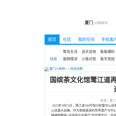
厦门
[切换城市]
首页
社区
我的空间
手机客
鹭岛生活
谈天说地
鱼鱼爆料
鱼网情深
小鱼问答
鱼币竞拍
社区
厦门小鱼网
>>
时尚消费
国缤茶文化馆鹭江道
来源：厦门
2025年3月25日，鹭江道100号恒兴财富中
心店盛大启幕。作为串联鼓浪屿世界遗产与中山
精神图腾地×全球商业会客厅”的双重定位，开