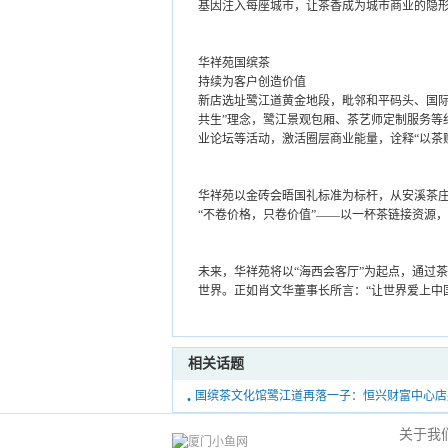
基因注入每座城市，让茶香成为城市商业的隐
华祥苑国缤茶
持续为客户创造价值
新店选址鹭江道黄金地段，毗邻和平码头、国际
共生”理念，鹭江景观包厢、茶艺师定制服务等
业论坛等活动，激活圈层商业能量，诠释“以茶
华祥苑以金砖会晤国礼标准为标杆，从安溪茶庄
“不卷价格，只卷价值”——以一杯茶链接资源
未来，华祥苑将以“海西会客厅”为起点，通过
世界。正如肖文华董事长所言：“让世界爱上中
相关话题
·
国缤茶文化馆鹭江道再落一子：恒兴财富中心店
关于我