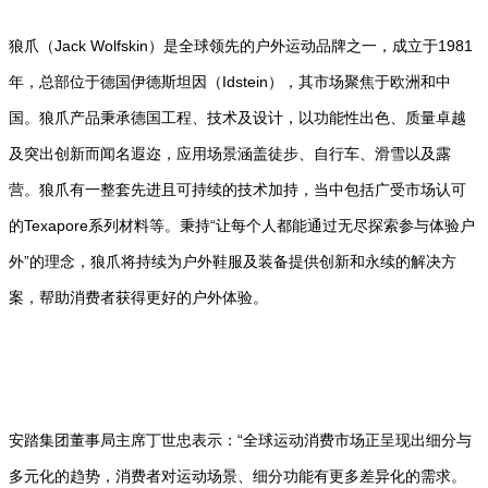
狼爪（Jack Wolfskin）是全球领先的户外运动品牌之一，成立于1981
年，总部位于德国伊德斯坦因（Idstein），其市场聚焦于欧洲和中
国。狼爪产品秉承德国工程、技术及设计，以功能性出色、质量卓越
及突出创新而闻名遐迩，应用场景涵盖徒步、自行车、滑雪以及露
营。狼爪有一整套先进且可持续的技术加持，当中包括广受市场认可
的Texapore系列材料等。秉持“让每个人都能通过无尽探索参与体验户
外”的理念，狼爪将持续为户外鞋服及装备提供创新和永续的解决方
案，帮助消费者获得更好的户外体验。
安踏集团董事局主席丁世忠表示：“全球运动消费市场正呈现出细分与
多元化的趋势，消费者对运动场景、细分功能有更多差异化的需求。