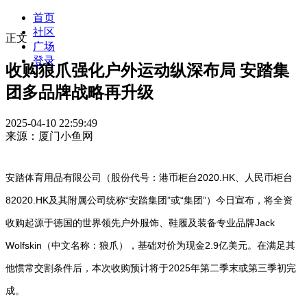
首页
社区
正文
广场
登录
收购狼爪强化户外运动纵深布局 安踏集
团多品牌战略再升级
2025-04-10 22:59:49
来源：厦门小鱼网
安踏体育用品有限公司（股份代号：港币柜台2020.HK、人民币柜台
82020.HK及其附属公司统称“安踏集团”或“集团”）今日宣布，将全资
收购起源于德国的世界领先户外服饰、鞋履及装备专业品牌Jack
Wolfskin（中文名称：狼爪），基础对价为现金2.9亿美元。在满足其
他惯常交割条件后，本次收购预计将于2025年第二季末或第三季初完
成。