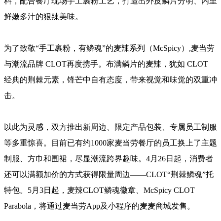
料，配合餐厅现场手工裹粉工艺，打造出外皮鳞片分明、内里
鲜嫩多汁的狠辣美味。
为了致敬“手工裹粉，有鳞魂”的麦辣系列（McSpicy）,麦当劳
与潮流品牌 CLOT再度携手。布满鳞片的麦辣，犹如 CLOT
经典的荆棘元素，锋芒中自有态度，带来视觉和味觉的双重冲
击。
以此为灵感，双方推出新周边、限定产品包装、专属员工制服
等多重惊喜。目前已有约1000家麦当劳餐厅的员工换上了主题
制服、方巾和围裙，尽显潮流跨界趣味。4月26日起，消费者
还可以满额加价的方式获得限量周边——CLOT“荆棘鳞魂”托
特包。5月3日起，麦辣CLOT鳞魂徽章、McSpicy CLOT
Parabola，将通过麦当劳App及小程序的麦麦商城发售。