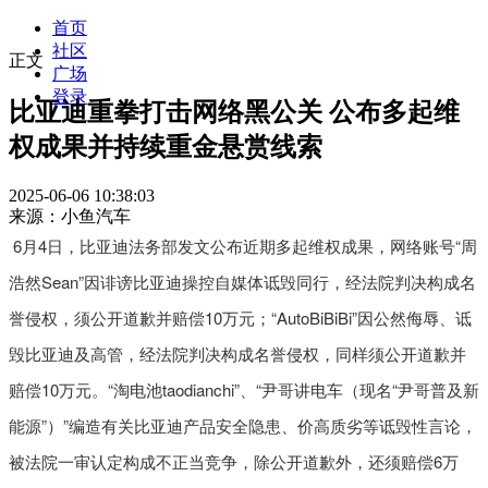
首页
社区
正文
广场
登录
比亚迪重拳打击网络黑公关 公布多起维
权成果并持续重金悬赏线索
2025-06-06 10:38:03
来源：小鱼汽车
6月4日，比亚迪法务部发文公布近期多起维权成果，网络账号“周
浩然Sean”因诽谤比亚迪操控自媒体诋毁同行，经法院判决构成名
誉侵权，须公开道歉并赔偿10万元；“AutoBiBiBi”因公然侮辱、诋
毁比亚迪及高管，经法院判决构成名誉侵权，同样须公开道歉并
赔偿10万元。“淘电池taodianchi”、“尹哥讲电车（现名“尹哥普及新
能源”）”编造有关比亚迪产品安全隐患、价高质劣等诋毁性言论，
被法院一审认定构成不正当竞争，除公开道歉外，还须赔偿6万