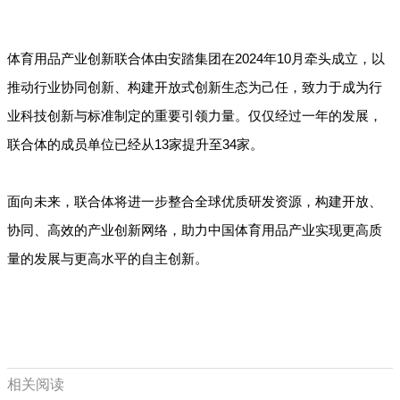
体育用品产业创新联合体由安踏集团在2024年10月牵头成立，以
推动行业协同创新、构建开放式创新生态为己任，致力于成为行
业科技创新与标准制定的重要引领力量。仅仅经过一年的发展，
联合体的成员单位已经从13家提升至34家。
面向未来，联合体将进一步整合全球优质研发资源，构建开放、
协同、高效的产业创新网络，助力中国体育用品产业实现更高质
量的发展与更高水平的自主创新。
相关阅读