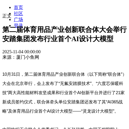
首页
社区
正文
广场
登录
第二届体育用品产业创新联合体大会举行
安踏集团发布行业首个AI设计大模型
2025-11-04 00:00:00
来源：厦门小鱼网
10月31日，第二届体育用品产业创新联合体（以下简称“联合体”）
大会在北京举行，会上发布了“无氟安踏膜技术”、“六度芯保暖科
技”两大高性能材料攻坚成果和行业首个AI创新平台并进行了21家
新成员签约仪式，联合体牵头单位安踏集团还发布了其“AI365战
略”及体育用品行业首个AI设计大模型——“灵龙设计大模型”。