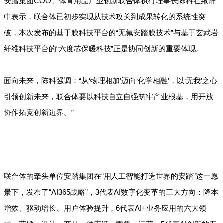
安踏集团COO、体育用品产业创新联合体执行理事长陈科在致辞
中表示，联合体已初步实现从技术攻关到成果转化的系统性突
破，本次发布的基于膜科技平台的“无氟安踏膜技术”与基于玄武岩
纤维科技平台的“六度芯保暖科技”正是协同创新的重要体现。
面向未来，陈科强调：“从‘物理相加’迈向‘化学相融’，以‘无我’之心
引领创新未来，联合体要以科技自立自强筑牢产业根基，用开放
协作拓宽创新边界。”
联合体的牵头单位安踏集团在“用人工智能打造世界的安踏”这一愿
景下，发布了“AI365战略”，3代表AI数字化变革的三大方向：降本
增效、驱动增长、用户体验提升，6代表AI+业务应用的六大领