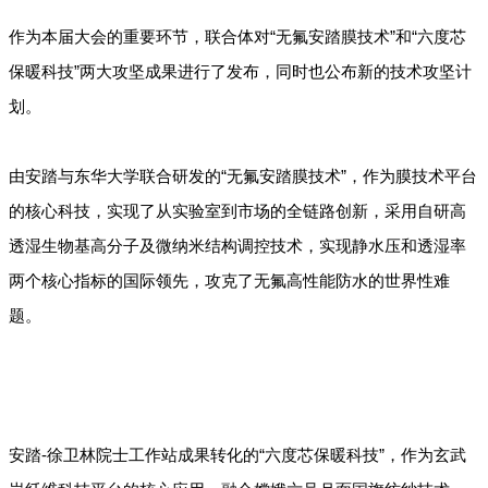
作为本届大会的重要环节，联合体对“无氟安踏膜技术”和“六度芯
保暖科技”两大攻坚成果进行了发布，同时也公布新的技术攻坚计
划。
由安踏与东华大学联合研发的“无氟安踏膜技术”，作为膜技术平台
的核心科技，实现了从实验室到市场的全链路创新，采用自研高
透湿生物基高分子及微纳米结构调控技术，实现静水压和透湿率
两个核心指标的国际领先，攻克了无氟高性能防水的世界性难
题。
安踏-徐卫林院士工作站成果转化的“六度芯保暖科技”，作为玄武