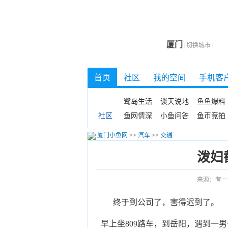
厦门
[切换城市]
首页
社区
我的空间
手机客
鹭岛生活
谈天说地
鱼鱼爆料
鱼网情深
小鱼问答
鱼币竞拍
社区
厦门小鱼网
>>
汽车
>>
交通
泼妇
来源：有一
终于到公司了，害得迟到了。
早上坐809路车，到岳阳，遇到一