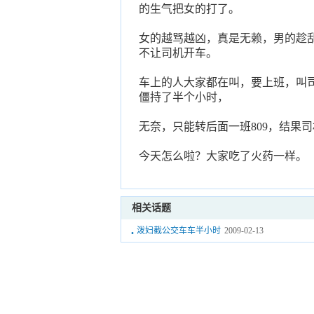
的生气把女的打了。
女的越骂越凶，真是无赖，男的趁
不让司机开车。
车上的人大家都在叫，要上班，叫
僵持了半个小时，
无奈，只能转后面一班809，结果
今天怎么啦？大家吃了火药一样。
相关话题
·
泼妇截公交车车半小时
2009-02-13