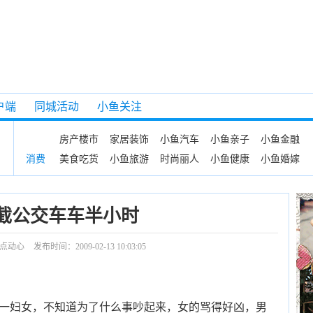
户端
同城活动
小鱼关注
房产楼市
家居装饰
小鱼汽车
小鱼亲子
小鱼金融
美食吃货
小鱼旅游
时尚丽人
小鱼健康
小鱼婚嫁
消费
截公交车车半小时
点动心
发布时间：2009-02-13 10:03:05
男一妇女，不知道为了什么事吵起来，女的骂得好凶，男