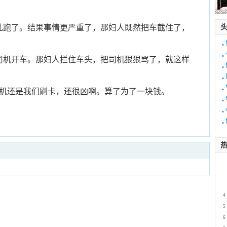
乱跑了。结果事情更严重了，那妇人既然把车截住了，
·
·
司机开车。那妇人拦住车头，把司机狠狠骂了，就这样
·
·
·
司机还是我们刷卡，还很凶啊。算了为了一块钱。
·
·
·
热
1
2
3
4
5
6