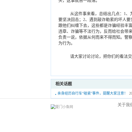
头，这事就告一段落。
从这件事来看，总结出几点：1、
要坚决回击；2、遇到敲诈勒索的坏人要
跟他们纠缠下去，这些都是诈骗经验丰富
违章、诈骗等不法行为，反而给社会带来
负责一说，依据从何而来不得而知。警
为行为。
请大家讨论讨论，把你们的看法交
相关话题
·
亲身经历自行车“碰瓷”事件，提醒大家注意！
2
关于我