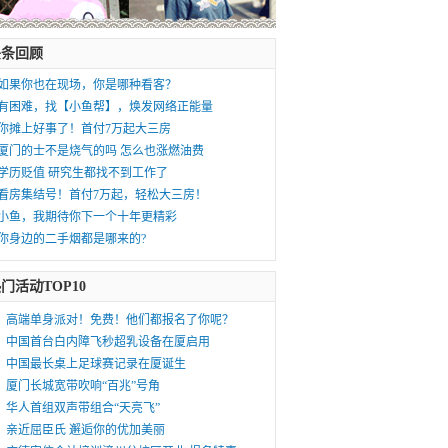
头条回顾
如果你也在现场，你是哪种看客？
有困难，找【小鱼帮】，焕发网络正能量
你摊上好事了！首付7万起大三房
厦门的士不是烧气的吗 怎么也涨燃油费
学历贬值 研究生都找不到工作了
看房集结号！首付7万起，轻松大三房！
小鱼，我期待你下一个十年更精彩
你身边的二手烟都是哪来的?
门活动TOP10
高端单身派对！免费！他们都报名了你呢？
中国首台白内障飞秒超乳设备在厦启用
中国最长桌上足球赛记录在厦诞生
厦门长城宽带吹响“百兆”号角
华人首组双声带组合“天亮飞”
亲近屈臣氏 邂逅你的优加美丽