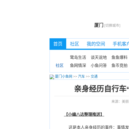
厦门
[切换城市]
首页
社区
我的空间
手机客
鹭岛生活
谈天说地
鱼鱼爆料
鱼网情深
小鱼问答
鱼币竞拍
社区
厦门小鱼网
>>
汽车
>>
交通
亲身经历自行车
来源：美丽
【小编八达整理推送】
这是本人亲身经历的事件：事情发