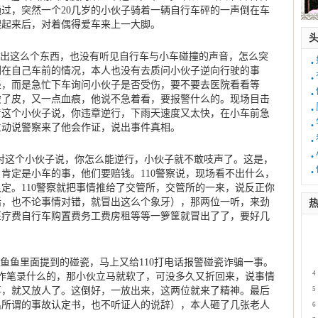
过，突然一个20几岁的小伙子骑着一辆自行车砰的一声倒在车
爬起来后，对着偶得爱车来上一大脚。
出这么个东西，也没有听见自行车与小车碰撞的声音，怎么突
·
倒在自己车前的情况，本人也没有去质问小伙子逆向行驶的事
·
径，而是急忙下车询问小伙子是否受伤，要不要去医院看看等
·
破了皮，又一点血痕，他说不急着看，要报警什么的。现场目击
·
着这个小伙子说，你违章逆行，下雨天速度又太快，在小车前急
·
主动说警察来了他会作证，说出事件真相。
·
·
对这个小伙子说，你怎么能逆行，小伙子就不敢吱声了。这是，
·
肯定是小车的事，他们要赔钱。110警察说，现场看不出什么，
定。110警察就把事情推给了交管所，交管所的一来，说反正你
话，也不论事情对错，就冒出这么个象牙），那两位一听，来劲
热
医疗费自行车购置费务工费房租等等一箩筐就冒出了了，要好几
1
2
3
鱼里面提到的碰瓷，马上又给110打电话报警碰瓷诈骗一事。
4
所作笔录什么的，那小伙立马就软了，可没多久又折回来，说事情
事，就又放人了。这倒好，一放出来，这两位就来了精神。最后
5
出所谓的事故认定书，也不听证人的说辞），本人砸了几张老人
6