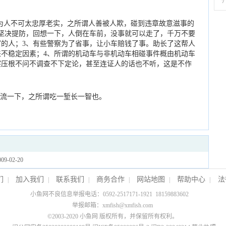
7
为人不可太忠厚老实，之所谓人善被人欺，碰到违章故意滋事的
坚决提防，回想一下，人倒在车前，没事就可以走了，千万不要
的人；3、有些警察为了省事，让小车赔钱了事。助长了这帮人
不稳定因素；4、所谓的机动车与非机动车相碰事件概由机动车
察压根不问不调查不下定论，甚至连证人的话也不听，这是不作
流一下，之所谓吃一堑长一智也。
009-02-20
们
加入我们
联系我们
商务合作
网站地图
帮助中心
法
|
|
|
|
|
|
小鱼网不良信息举报电话：0592-2517171-1921 18159883602
举报邮箱：xmfish@xmfish.com
©2003-2020
小鱼网
版权所有，并保留所有权利。