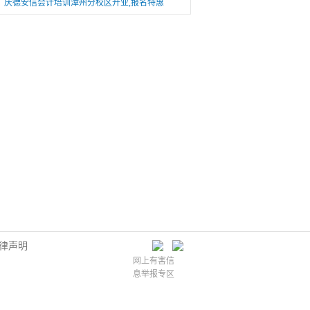
庆德安信会计培训漳州分校区开业,报名特惠
律声明
网上有害信
息举报专区