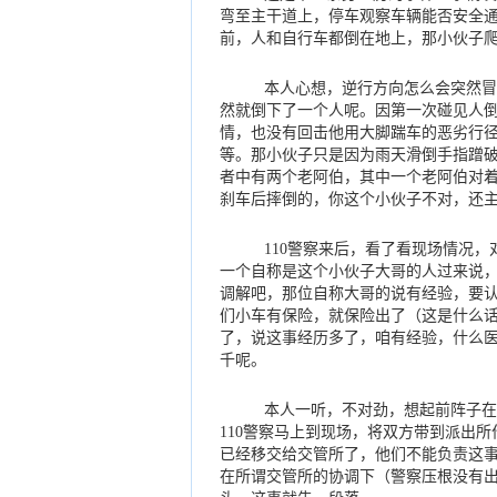
弯至主干道上，停车观察车辆能否安全通
前，人和自行车都倒在地上，那小伙子
本人心想，逆行方向怎么会突然冒
然就倒下了一个人呢。因第一次碰见人
情，也没有回击他用大脚踹车的恶劣行
等。那小伙子只是因为雨天滑倒手指蹭
者中有两个老阿伯，其中一个老阿伯对
刹车后摔倒的，你这个小伙子不对，还
110警察来后，看了看现场情况，
一个自称是这个小伙子大哥的人过来说，
调解吧，那位自称大哥的说有经验，要认
们小车有保险，就保险出了（这是什么
了，说这事经历多了，咱有经验，什么
千呢。
本人一听，不对劲，想起前阵子在鱼
110警察马上到现场，将双方带到派出
已经移交给交管所了，他们不能负责这
在所谓交管所的协调下（警察压根没有