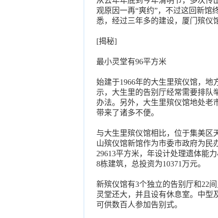
从去年年底到今年清明节，多次传
观原因一再“爽约”，不过这回新馆
悉，经过三年多的建设，厦门殡仪馆
[揭秘]
最小灵堂有96平方米
始建于1966年的大生里殡仪馆，
示，大生里的告别厅经常需要排队
办法。另外，大生里殡仪馆地处老
带来了诸多不便。
与大生里殡仪馆相比，位于集美区天
山殡仪馆新馆作为市委市政府为民办
29613平方米，年设计处理遗体能
8栋建筑，总投资为10371万元。
新殡仪馆有3个独立的告别厅和22
灵堂还大，并且设有休息室。中型及
可供数百人参加告别式。