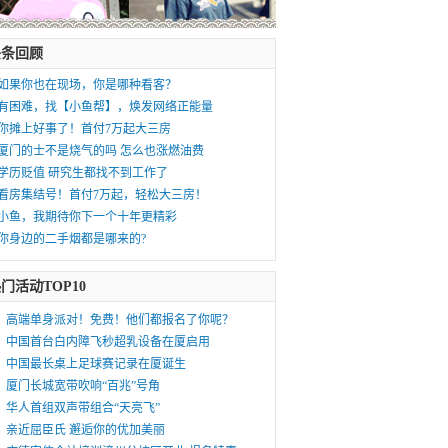
头条回顾
如果你也在现场，你是哪种看客？
有困难，找【小鱼帮】，焕发网络正能量
你摊上好事了！首付7万起大三房
厦门的士不是烧气的吗 怎么也涨燃油费
学历贬值 研究生都找不到工作了
看房集结号！首付7万起，轻松大三房！
小鱼，我期待你下一个十年更精彩
你身边的二手烟都是哪来的?
门活动TOP10
高端单身派对！免费！他们都报名了你呢？
中国首台白内障飞秒超乳设备在厦启用
中国最长桌上足球赛记录在厦诞生
厦门长城宽带吹响“百兆”号角
华人首组双声带组合“天亮飞”
亲近屈臣氏 邂逅你的优加美丽