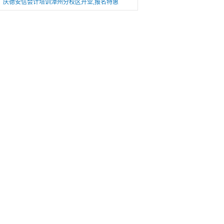
庆德安信会计培训漳州分校区开业,报名特惠