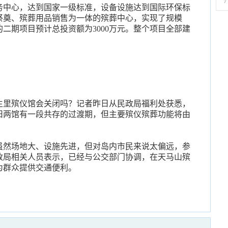
7
务中心，达到国家一级标准，设备设施达到国际环保标
祭奠、殡葬用品销售为一体的殡葬中心，实现了规模
二期项目预计总投资额为3000万元。整个项目全部建
生里殡仪馆会关闭吗？记者昨日从民政局福利处获悉，
旧两馆有一段共存的过渡期，但主要殡仪殡葬功能将由
虽然场地大、设施先进，但对岛内市民来说太偏远，参
政局相关人员表示，已经与公交部门协调，在天马山殡
为群众提供交通便利。