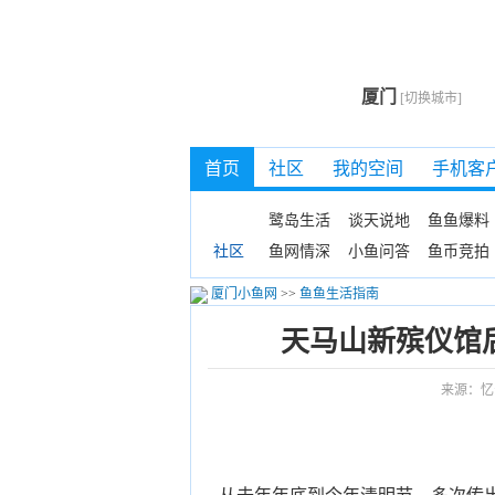
厦门
[切换城市]
首页
社区
我的空间
手机客
鹭岛生活
谈天说地
鱼鱼爆料
鱼网情深
小鱼问答
鱼币竞拍
社区
厦门小鱼网
>>
鱼鱼生活指南
天马山新殡仪馆
来源：忆