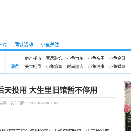
户端
同城活动
小鱼关注
房产楼市
家居装饰
小鱼汽车
小鱼亲子
小鱼金融
美食吃货
小鱼旅游
时尚丽人
小鱼健康
小鱼婚嫁
消费
后天投用 大生里旧馆暂不停用
亲网
发布时间：2012-10-31 00:00:00