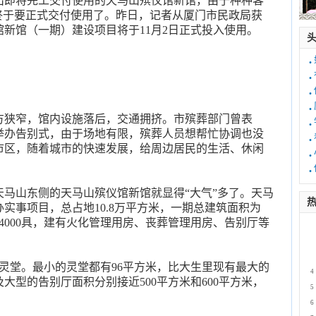
出即将完工交付使用的天马山殡仪馆新馆，由于种种客
终于要正式交付使用了。昨日，记者从厦门市民政局获
新馆（一期）建设项目将于11月2日正式投入使用。
·
·
·
·
地方狭窄，馆内设施落后，交通拥挤。市殡葬部门曾表
·
举办告别式，由于场地有限，殡葬人员想帮忙协调也没
·
市区，随着城市的快速发展，给周边居民的生活、休闲
·
·
马山东侧的天马山殡仪馆新馆就显得“大气”多了。天马
热
实事项目，总占地10.8万平方米，一期总建筑面积为
力4000具，建有火化管理用房、丧葬管理用房、告别厅等
1
2
3
间灵堂。最小的灵堂都有96平方米，比大生里现有最大的
4
大型的告别厅面积分别接近500平方米和600平方米，
5
6