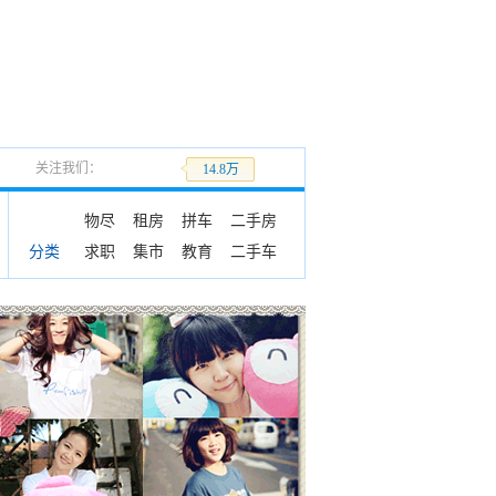
关注我们：
加关注
14.8万
物尽
租房
拼车
二手房
求职
集市
教育
二手车
分类