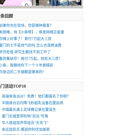
头条回顾
如果你也在现场，你是哪种看客？
有困难，找【小鱼帮】，焕发网络正能量
你摊上好事了！首付7万起大三房
厦门的士不是烧气的吗 怎么也涨燃油费
学历贬值 研究生都找不到工作了
看房集结号！首付7万起，轻松大三房！
小鱼，我期待你下一个十年更精彩
你身边的二手烟都是哪来的?
门活动TOP10
高端单身派对！免费！他们都报名了你呢？
中国首台白内障飞秒超乳设备在厦启用
中国最长桌上足球赛记录在厦诞生
厦门长城宽带吹响“百兆”号角
华人首组双声带组合“天亮飞”
亲近屈臣氏 邂逅你的优加美丽