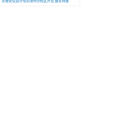
庆德安信会计培训漳州分校区开业,报名特惠