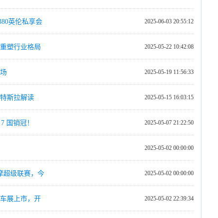
380英伦私享会
2025-06-03 20:55:12
，重塑行业格局
2025-05-22 10:42:08
市场
2025-05-19 11:56:33
越特斯拉解读
2025-05-15 16:03:15
 7 国销冠！
2025-05-07 21:22:50
2025-05-02 00:00:00
汽摩超级联赛，今
2025-05-02 00:00:00
门车展上市，开
2025-05-02 22:39:34