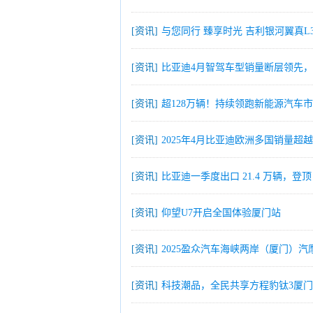
[资讯]
与您同行 臻享时光 吉利银河翼真L
[资讯]
比亚迪4月智驾车型销量断层领先
[资讯]
超128万辆！持续领跑新能源汽车
[资讯]
2025年4月比亚迪欧洲多国销量超
[资讯]
比亚迪一季度出口 21.4 万辆，登顶
[资讯]
仰望U7开启全国体验厦门站
[资讯]
2025盈众汽车海峡两岸（厦门）
[资讯]
科技潮品，全民共享方程豹钛3厦