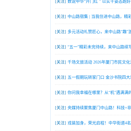
[关注]
数说中华“开门红 ” 以实干姿态跑
[关注]
中山路宿集 | 当我住进中山路，精
[关注]
多元活动礼赞匠心，来中山路“趣”游
[关注]
“五一”精彩未完待续，来中山路续
[关注]
千场文旅活动 2026年厦门市民文
[关注]
五一假期玩转家门口 金沙书院四大
[关注]
你问我幸福在哪里？从“机”遇满满
[关注]
央媒持续聚焦厦门中山路！科技+
[关注]
戎装加身，荣光启程！中华街道4