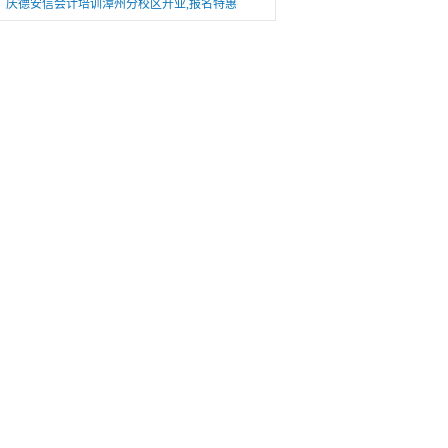
庆德安信会计培训漳州分校区开业,报名特惠