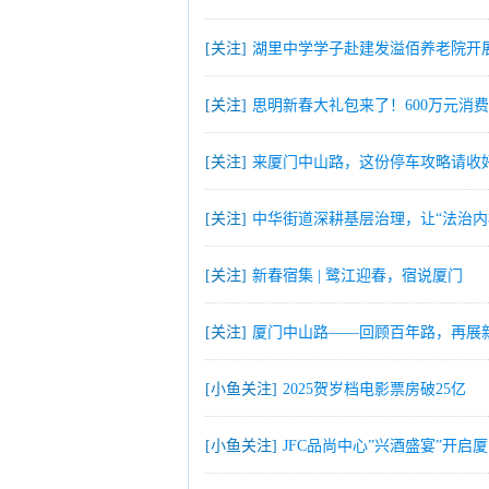
[关注]
湖里中学学子赴建发溢佰养老院开
[关注]
思明新春大礼包来了！600万元消费券
[关注]
来厦门中山路，这份停车攻略请收
[关注]
中华街道深耕基层治理，让“法治内
[关注]
新春宿集 | 鹭江迎春，宿说厦门
[关注]
厦门中山路——回顾百年路，再展
[小鱼关注]
2025贺岁档电影票房破25亿
[小鱼关注]
JFC品尚中心”兴酒盛宴”开启