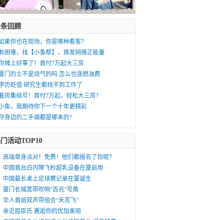
头条回顾
如果你也在现场，你是哪种看客？
有困难，找【小鱼帮】，焕发网络正能量
你摊上好事了！首付7万起大三房
厦门的士不是烧气的吗 怎么也涨燃油费
学历贬值 研究生都找不到工作了
看房集结号！首付7万起，轻松大三房！
小鱼，我期待你下一个十年更精彩
你身边的二手烟都是哪来的?
门活动TOP10
高端单身派对！免费！他们都报名了你呢？
中国首台白内障飞秒超乳设备在厦启用
中国最长桌上足球赛记录在厦诞生
厦门长城宽带吹响“百兆”号角
华人首组双声带组合“天亮飞”
亲近屈臣氏 邂逅你的优加美丽