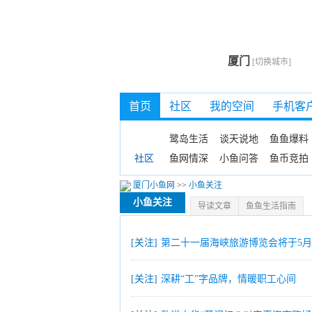
厦门
[切换城市]
首页
社区
我的空间
手机客
鹭岛生活
谈天说地
鱼鱼爆料
鱼网情深
小鱼问答
鱼币竞拍
社区
厦门小鱼网
>>
小鱼关注
小鱼关注
导读文章
鱼鱼生活指南
[关注]
第二十一届海峡旅游博览会将于5月
[关注]
深耕“工”字品牌，情暖职工心间