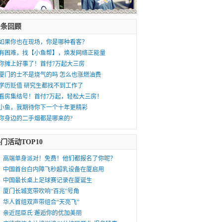
头条回顾
如果你也在现场，你是哪种看客？
有困难，找【小鱼帮】，焕发网络正能量
你摊上好事了！首付7万起大三房
厦门的士不是烧气的吗 怎么也涨燃油费
学历贬值 研究生都找不到工作了
看房集结号！首付7万起，轻松大三房！
小鱼，我期待你下一个十年更精彩
你身边的二手烟都是哪来的?
门活动TOP10
高端单身派对！免费！他们都报名了你呢？
中国首台白内障飞秒超乳设备在厦启用
中国最长桌上足球赛记录在厦诞生
厦门长城宽带吹响“百兆”号角
华人首组双声带组合“天亮飞”
亲近屈臣氏 邂逅你的优加美丽