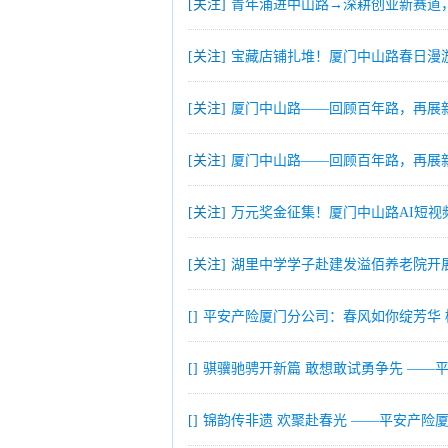
[关注]
青年涌进中山路→深耕创业新赛道
[关注]
宝藏店铺扎堆！厦门中山路春日漫
[关注]
厦门中山路——回顾百年路，再展
[关注]
厦门中山路——回顾百年路，再展
[关注]
万元奖金征集！厦门中山路AI短视
[关注]
湖里中学学子赴建发溢佰养老院开
[]
平安产险厦门分公司：春风如你绽芳华 
[]
骐骥驰骋开新篇 敢想敢试勇争先 ——
[]
锦韵传非遗 欢聚赴春光 ——平安产险