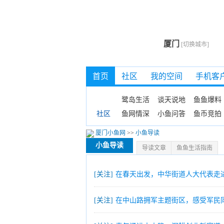
厦门
[切换城市]
首页
社区
我的空间
手机客
鹭岛生活
谈天说地
鱼鱼爆料
鱼网情深
小鱼问答
鱼币竞拍
社区
厦门小鱼网
>>
小鱼导读
小鱼导读
导读文章
鱼鱼生活指南
[关注]
在春天出发，中华街道人大代表走
[关注]
在中山路拥军主题街区，感受军民