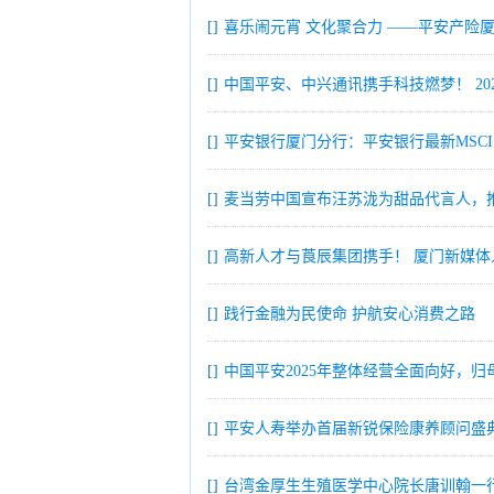
[]
喜乐闹元宵 文化聚合力 ——平安产险
[]
中国平安、中兴通讯携手科技燃梦！ 20
[]
平安银行厦门分行：平安银行最新MSCI 
[]
麦当劳中国宣布汪苏泷为甜品代言人，
[]
高新人才与莨辰集团携手！ 厦门新媒体
[]
践行金融为民使命 护航安心消费之路
[]
中国平安2025年整体经营全面向好，归
[]
平安人寿举办首届新锐保险康养顾问盛典
[]
台湾金厚生生殖医学中心院长唐训翰一