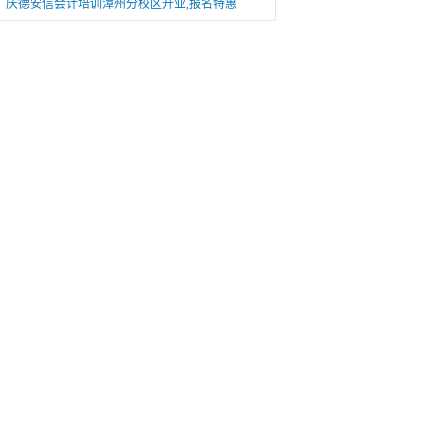
庆德安信会计培训漳州分校区开业,报名特惠