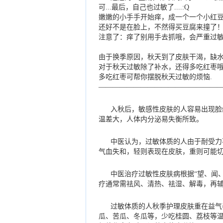
可...最后，自己也过敏了....:Q
嫩嫩的小手手开始痒，成一个一个小红豆
还好不是在脸上，不然得买豆腐来撞了！哈
注意了：痒了别用手去抓哦，会严重过敏
由于换季原因，秋天到了皮肤干渴，缺
对于秋天过敏除了补水，还得多吃红枣哦！！！
多吃红枣可帮你摆脱秋天过敏的烦恼.
—————————————————
入秋后，敏感性皮肤的人容易出现脸
温差大，人体内分泌易失衡所致。
中医认为，过敏体质的人由于耐受力
气血失和，轻则表现在皮肤，重则可能
中医治疗过敏性皮肤病根据“望、闻
疗通常需祛风、清热、祛湿、解毒，再
过敏体质的人秋季护理皮肤重在益气
瓜、苦瓜、冬瓜等，少吃桂圆、荔枝等