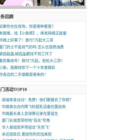
头条回顾
如果你也在现场，你是哪种看客？
有困难，找【小鱼帮】，焕发网络正能量
你摊上好事了！首付7万起大三房
厦门的士不是烧气的吗 怎么也涨燃油费
学历贬值 研究生都找不到工作了
———————
看房集结号！首付7万起，轻松大三房！
小鱼，我期待你下一个十年更精彩
你身边的二手烟都是哪来的?
门活动TOP10
高端单身派对！免费！他们都报名了你呢？
中国首台白内障飞秒超乳设备在厦启用
中国最长桌上足球赛记录在厦诞生
厦门长城宽带吹响“百兆”号角
华人首组双声带组合“天亮飞”
亲近屈臣氏 邂逅你的优加美丽