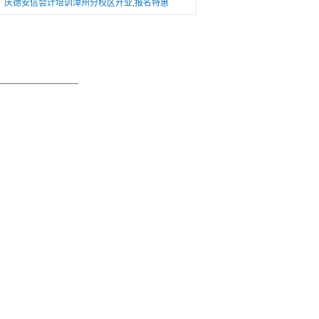
庆德安信会计培训漳州分校区开业,报名特惠
————————