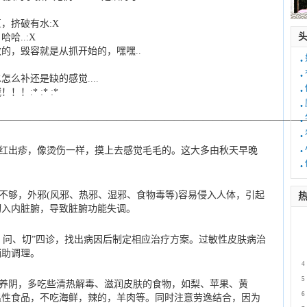
，挤破有水:X
哈..:X
的，毁容就是从抓开始的，嘿嘿..
·
·
水怎么补还是缺的感觉
....
·
:* :* :*
·
·
————————————————————————————————
·
·
红出疹，像烫伤一样，摸上去感觉毛毛的。这大多由秋天早晚
·
不够，外邪(风邪、热邪、湿邪、食物毒等)容易侵入人体，引起
热
切入内脏腑，导致脏腑功能失调。
1
2
、问、切”四诊，找出病因后制定相应治疗方案。过敏性皮肤病治
3
辅助调理。
4
5
养阴，多吃些清热解毒、滋润皮肤的食物，如梨、苹果、黄
6
温性食品，不吃海鲜，辣的，羊肉等。同时注意劳逸结合，因为