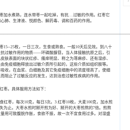
7
枣加水煮熟，连水带枣一起吃掉，有抗....过敏的作用。红枣它
润心肺、生津液、悦颜色、解药毒、调和百药的作用。
————————————————————————————————
15--25枚，一日三次，生食或熟食。一般10天后见效。到八十
量抗过敏作用的物质――环磷酸腺苷。当人体接触抗原之后，引
出皮肤表面的块状红疹、瘙痒明显、称之为荨麻疹、还有湿疹、
是由免疫细胞释放出过敏介质所引起的，这些介质如组织胺等。
体吸收，在血浆、白细胞及其它免疫细胞中的浓度增高了，使细
从而阻止了过敏反应的发生，达到治愈过敏性疾病的作用。
用红枣。具体服用方法如下：
生食红枣，每次10克，每日3次。3.红枣10枚，大麦100克，加水煎
状消失为止。大枣水煎时掰开煎为好、掰开的大枣煎熬的7倍。煎熬
大量用可致腹脘作胀，食欲不振，故一次不宜食用过多。对湿盛