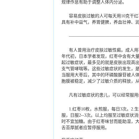
规律作息有助于调整人体内分泌。
容易皮肤过敏的人可每天用10克干红
具有补中益气，养胃健脾，养血壮神、
————————————————
有人曾用治疗皮肤过敏性癜。成人用枣
年代初，日本学者发现，红枣中含有大
起过敏症状，最多见的就是皮肤出现高
支气管哮喘等。这些过敏症状的发生，
当服用大枣后，其中的环磷酸腺苷被人
胞膜被稳定，减少了过敏介质的释放，
凡有过敏症状的患儿，可以经常服
1.红枣10枚，水煎服，每日3次。2.
服，日服2--3次。以上均服至过敏症
时不宜加糖。由于红枣味甘而能助湿，
舌苔厚腻者应暂停服用。