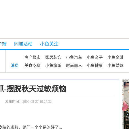
户端
同城活动
小鱼关注
房产楼市
家居装饰
小鱼汽车
小鱼亲子
小鱼金融
美食吃货
小鱼旅游
时尚丽人
小鱼健康
小鱼婚嫁
消费
抓-摆脱秋天过敏烦恼
：
发布时间：2009-08-27 10:24:32
肤的求救，她们一个个是治好了...