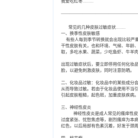
我爱吃红枣.........
—————————————————
常见的几种皮肤过敏症状........
一、换季性皮肤敏感
有些人每到季节转换就会出现比较严重
干性皮肤有关，也和环境、气候、年龄
取，多吃水果、蔬菜，少吃鱼虾、牛羊
出现过敏症状后，要立即停用任何化妆
脸，以避免刺激皮肤，同时注意防晒。
二、化妆品过敏：化妆品中的某些成分
从而导致过敏。若由于化妆品使用不当
引起皮肤粗糙，起色斑，加重皮肤疾病
三、神经性皮炎
神经性皮炎是成人常见的瘙痒性皮肤
过度紧张、忧愁焦虑等，剧烈瘙痒为本
红色，以后局部有色素沉着，好发于颈