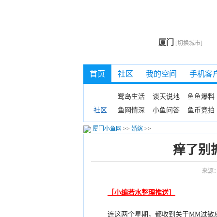
厦门
[切换城市]
首页
社区
我的空间
手机客
鹭岛生活
谈天说地
鱼鱼爆料
鱼网情深
小鱼问答
鱼币竞拍
社区
厦门小鱼网
>>
婚嫁
>>
痒了别
来源
［小编若水整理推送］
连这两个星期，都收到关于MM过敏皮