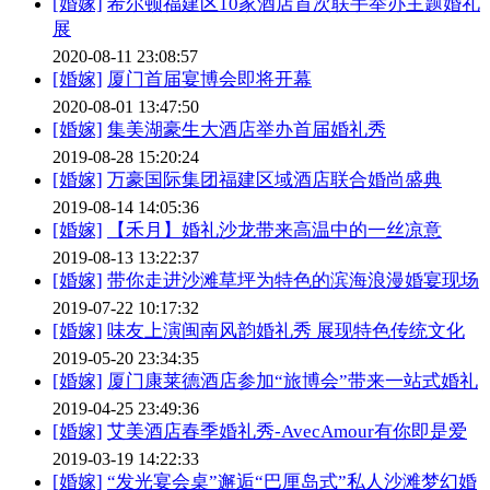
[婚嫁]
希尔顿福建区10家酒店首次联手举办主题婚礼
展
2020-08-11 23:08:57
[婚嫁]
厦门首届宴博会即将开幕
2020-08-01 13:47:50
[婚嫁]
集美湖豪生大酒店举办首届婚礼秀
2019-08-28 15:20:24
[婚嫁]
万豪国际集团福建区域酒店联合婚尚盛典
2019-08-14 14:05:36
[婚嫁]
【禾月】婚礼沙龙带来高温中的一丝凉意
2019-08-13 13:22:37
[婚嫁]
带你走进沙滩草坪为特色的滨海浪漫婚宴现场
2019-07-22 10:17:32
[婚嫁]
味友上演闽南风韵婚礼秀 展现特色传统文化
2019-05-20 23:34:35
[婚嫁]
厦门康莱德酒店参加“旅博会”带来一站式婚礼
2019-04-25 23:49:36
[婚嫁]
艾美酒店春季婚礼秀-AvecAmour有你即是爱
2019-03-19 14:22:33
[婚嫁]
“发光宴会桌”邂逅“巴厘岛式”私人沙滩梦幻婚