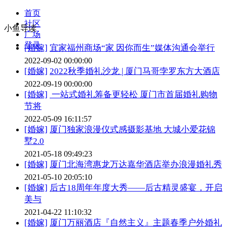
首页
社区
小鱼导读
广场
登录
[婚嫁]
宜家福州商场“家 因你而生”媒体沟通会举行
2022-09-02 00:00:00
[婚嫁]
2022秋季婚礼沙龙 | 厦门马哥孛罗东方大酒店
2022-09-19 00:00:00
[婚嫁]
一站式婚礼筹备更轻松 厦门市首届婚礼购物
节将
2022-05-09 16:11:57
[婚嫁]
厦门独家浪漫仪式感摄影基地 大城小爱花锦
墅2.0
2021-05-18 09:49:23
[婚嫁]
厦门北海湾惠龙万达嘉华酒店举办浪漫婚礼秀
2021-05-10 20:05:10
[婚嫁]
后古18周年年度大秀——后古精灵盛宴，开启
美与
2021-04-22 11:10:32
[婚嫁]
厦门万丽酒店『自然主义』主题春季户外婚礼