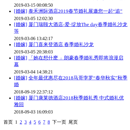
2019-03-15 00:08:50
[婚嫁]
泰禾洲际酒店2019春节婚礼展邀您一起“追”
2019-03-05 12:02:30
[婚嫁]
厦门瑞颐大酒店-爱·绽放The day春季婚礼沙龙
等
2019-03-06 13:42:17
[婚嫁]
厦门喜来登酒店 春季婚礼沙龙
2019-03-05 20:38:03
[婚嫁]
「她在想什麽 」朗豪春季婚礼秀即将浪漫启
幕
2019-03-04 14:38:21
[婚嫁]
全年最优惠尽在2018马哥孛罗“春华秋实”秋季
婚
2018-09-19 22:37:12
[婚嫁]
厦门康莱德酒店2018秋季婚礼秀 中式婚礼优
雅回
2018-09-03 16:09:03
首页
1
2
3
4
5
6
7
8
下一页
尾页