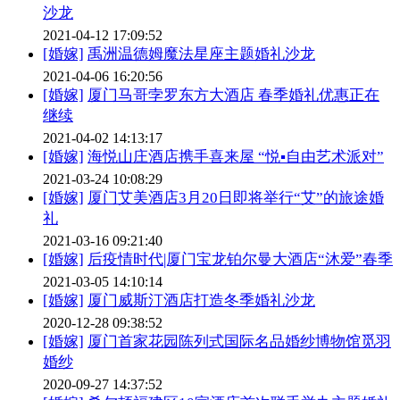
沙龙
2021-04-12 17:09:52
[婚嫁]
禹洲温德姆魔法星座主题婚礼沙龙
2021-04-06 16:20:56
[婚嫁]
厦门马哥孛罗东方大酒店 春季婚礼优惠正在
继续
2021-04-02 14:13:17
[婚嫁]
海悦山庄酒店携手喜来屋 “悦▪自由艺术派对”
2021-03-24 10:08:29
[婚嫁]
厦门艾美酒店3月20日即将举行“艾”的旅途婚
礼
2021-03-16 09:21:40
[婚嫁]
后疫情时代|厦门宝龙铂尔曼大酒店“沐爱”春季
2021-03-05 14:10:14
[婚嫁]
厦门威斯汀酒店打造冬季婚礼沙龙
2020-12-28 09:38:52
[婚嫁]
厦门首家花园陈列式国际名品婚纱博物馆觅羽
婚纱
2020-09-27 14:37:52