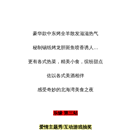
豪华款中东烤全羊散发滋滋热气
秘制锡纸烤龙胆斑鱼喷香诱人…
更有各式热菜，精美小食，缤纷甜点
佐以各式美酒相伴
感受奇妙的北海湾美食之夜
乐缘 第三站
爱情主题秀/互动游戏抽奖