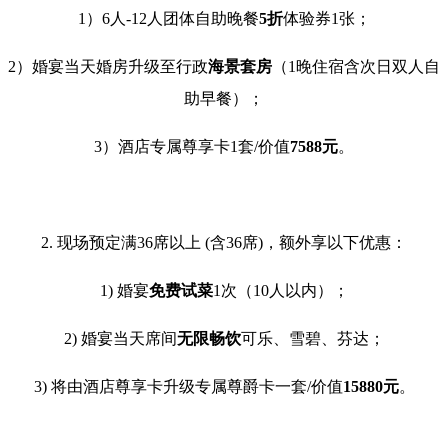
1）6人-12人团体自助晚餐
5折
体验券1张；
2）婚宴当天婚房升级至行政
海景套房
（1晚住宿含次日双人自
助早餐）；
3）酒店专属尊享卡1套/价值
7588元
。
2. 现场预定满36席以上 (含36席)，额外享以下优惠：
1) 婚宴
免费试菜
1次（10人以内）；
2) 婚宴当天席间
无限畅饮
可乐、雪碧、芬达；
3) 将由酒店尊享卡升级专属尊爵卡一套/价值
15880元
。